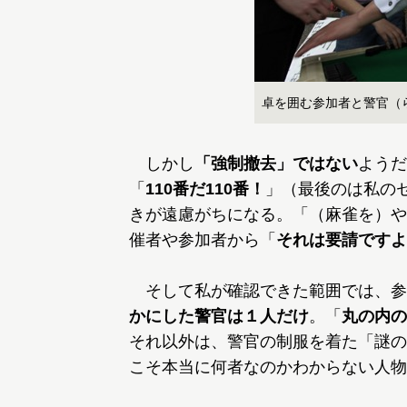
卓を囲む参加者と警官（
しかし
「強制撤去」ではない
ようだ
「
110番だ110番！
」（最後のは私の
きが遠慮がちになる。「（麻雀を）や
催者や参加者から「
それは要請ですよ
そして私が確認できた範囲では、参
かにした警官は１人だけ
。「
丸の内の
それ以外は、警官の制服を着た「謎の
こそ本当に何者なのかわからない人物