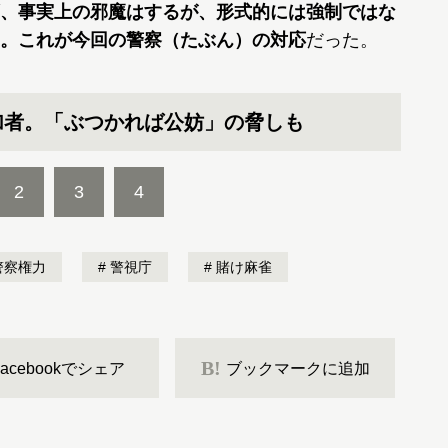
、事実上の邪魔はするが、形式的には強制ではな
く。これが今回の警察（たぶん）の対応
だった。
加者。「ぶつかれば公妨」の脅しも
2
3
4
警察権力
警視庁
賭け麻雀
B!
Facebookでシェア
ブックマークに追加