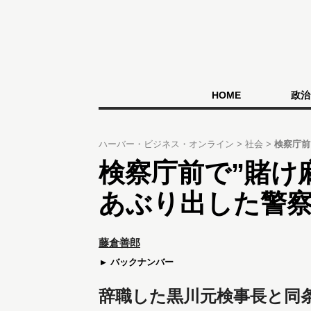
HOME
政治
ハーバー・ビジネス・オンライン
社会
検察庁前
検察庁前で”賭け
あぶり出した警
藤倉善郎
バックナンバー
辞職した黒川元検事長と同