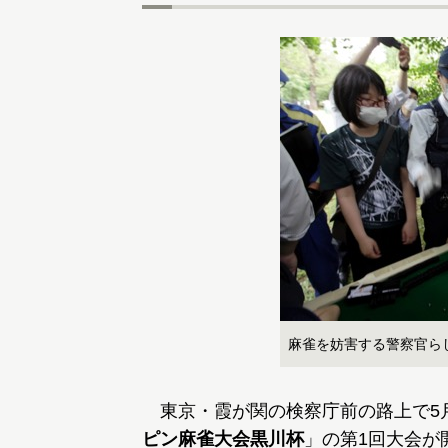
麻雀を妨害する警察官ら
東京・霞が関の検察庁前の路上で5月
ピン麻雀大会黒川杯
」の第1回大会が