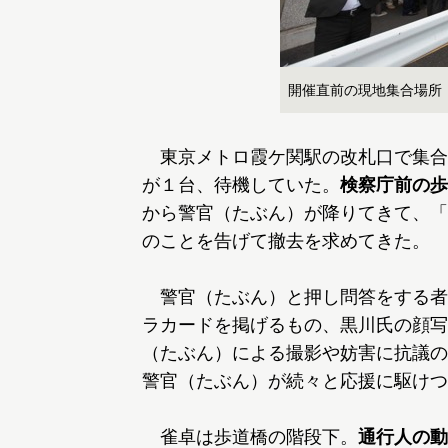
開催直前の現地集合場所
東京メトロ霞ケ関駅の改札口で集合
が１台、待機していた。
検察庁前の歩
から警官（たぶん）が降りてきて、「
のことを告げて撤去を求めてきた。
警官（たぶん）と押し問答をする者
ラカードを掲げるもの、黒川氏の顔写
（たぶん）による撮影や妨害に抗議の
警官（たぶん）が続々と応援に駆けつ
雀卓は歩道橋の階段下。
通行人の動