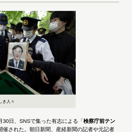
しき人々
30日、SNSで集った有志による「
検察庁前テン
開催された。朝日新聞、産経新聞の記者や元記者