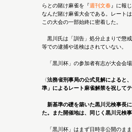
らとの賭け麻雀を『
週刊文春
』に報じ
なんだ賭け麻雀大会である。レートは
この大会の一部始終に密着した。
黒川氏は「訓告」処分止まりで懲戒
等での逮捕や送検はされていない。
「黒川杯」の参加者有志が大会会場
〈
法務省刑事局の公式見解によると、
準」によるレート麻雀解禁を祝してテ
新基準の礎を築いた黒川元検事長に
た。また開催地は、同じく黒川元検事
「黒川杯」はまず日時非公開のまま