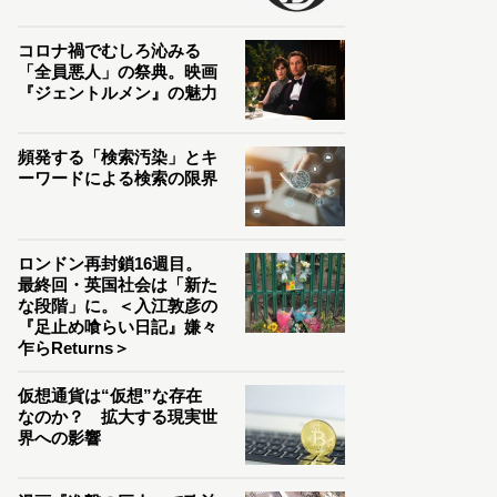
コロナ禍でむしろ沁みる
「全員悪人」の祭典。映画
『ジェントルメン』の魅力
頻発する「検索汚染」とキ
ーワードによる検索の限界
ロンドン再封鎖16週目。
最終回・英国社会は「新た
な段階」に。＜入江敦彦の
『足止め喰らい日記』嫌々
乍らReturns＞
仮想通貨は“仮想”な存在
なのか？ 拡大する現実世
界への影響