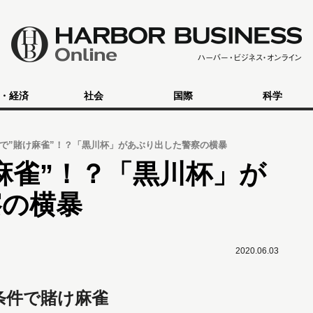
・経済
社会
国際
科学
で”賭け麻雀”！？「黒川杯」があぶり出した警察の横暴
麻雀”！？「黒川杯」が
察の横暴
2020.06.03
条件で賭け麻雀