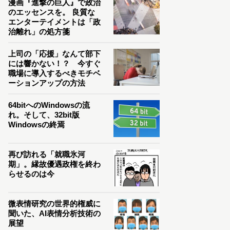
漫画『進撃の巨人』で政治
のエッセンスを。 良質な
エンターテイメントは「政
治離れ」の処方箋
上司の「応援」なんて部下
には響かない！？ 今すぐ
職場に導入するべきモチベ
ーションアップの方法
64bitへのWindowsの流
れ。そして、32bit版
Windowsの終焉
再び訪れる「就職氷河
期」。縁故優遇政権を終わ
らせるのは今
微表情研究の世界的権威に
聞いた、AI表情分析技術の
展望