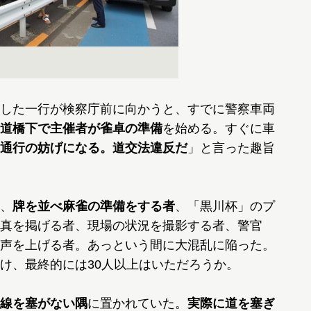
した一行が検察庁前に向かうと、すでに警察車両
道橋下で主催者が雀卓の準備
を始める。すぐに車
通行の妨げになる。道交法違反だ
」と言った趣旨
、
牌を並べ麻雀の準備をする者
、「黒川杯」のプ
真を掲げる者、現場の状況を撮影する者、警官
声を上げる者。あっという間に大混乱に陥った。
け、最終的には30人以上はいただろうか。
線を塞がない隅
に置かれていた。
実際に道を塞ぎ