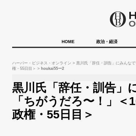
HOME
政治・経済
ハーバー・ビジネス・オンライン
黒川氏「辞任・訓告」にみんなで
権・55日目＞
houkai55ー2
黒川氏「辞任・訓告」
「ちがうだろ〜！」＜1
政権・55日目＞