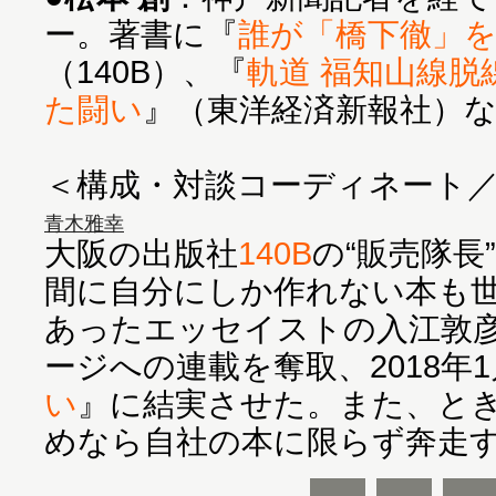
ー。著書に『
誰が「橋下徹」
（140B）、『
軌道 福知山線脱
た闘い
』（東洋経済新報社）
＜構成・対談コーディネート
青木雅幸
大阪の出版社
140B
の“販売隊長
間に自分にしか作れない本も
あったエッセイストの入江敦彦
ージへの連載を奪取、2018年
い
』に結実させた。また、と
めなら自社の本に限らず奔走