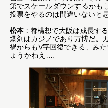
第でスケールダウンするかも
投票をやるのは間違いないと
松本
：都構想で大阪は成長す
爆剤はカジノであり万博だ。
禍からもV字回復できる、み
ょうかねえ…。