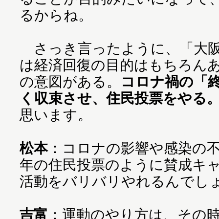
るからね。
さっき言ったように、「大阪
は経済回復の目的はもちろん
の意図がある。
コロナ禍の「
く収束させ、住民投票をやる
思います。
松本
：コロナの影響や感染の不
年の住民投票のように賛成キ
活動をバリバリやれるんで
吉富
：運動のやり方は、その