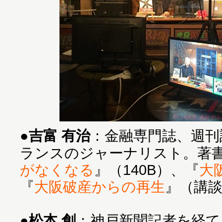
●
吉富 有治
：金融専門誌、週刊
ランスのジャーナリスト。著
がなくなる
』（140B）、『
大
『
大阪破産からの再生
』（講
●
松本 創
：神戸新聞記者を経