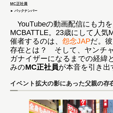
MC正社員
バックナンバー
YouTubeの動画配信にも力
MCBATTLE。23歳にして人
催者するのは、
怨念JAP
だ。彼
存在とは？ そして、ヤンチ
ガナイザーになるまでの経緯
みの
MC正社員
が本音を引き出
イベント拡大の影にあった父親の存