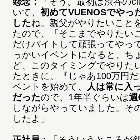
怨念：
「そう。最初は渋谷のclub 
いて、
初めてVUENOSでやっ
した
ね。親父がやりたいこと
たので、『そこまでやりたい
だけバイトして頑張ってやっ
っかいイベントになると、ち
ど、このタイミングでやりた
たときに、『じゃあ100万円
ベントを始めて、
人は常に入
だった
ので、1年半ぐらいは
週
しながらやっていました。その
したよ」
正社員：
「そういうところが