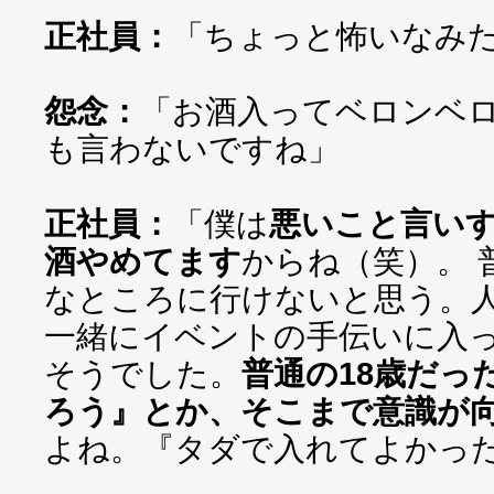
正社員：
「ちょっと怖いなみ
怨念：
「お酒入ってベロンベ
も言わないですね」
正社員：
「僕は
悪いこと言い
酒やめてます
からね（笑）。 
なところに行けないと思う。
一緒にイベントの手伝いに入っ
そうでした。
普通の18歳だっ
ろう』とか、そこまで意識が
よね。『タダで入れてよかっ