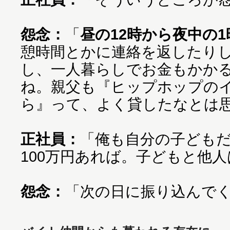
怨念：
「
昼の12時から夜中の
憩時間とかに連絡を返したり
し、一人暮らしでお金もかか
ね。親父も『ヒップホップの
ら』って、よく貸したなとは
正社員：
「俺も自分の子ども
100万円あれば。子どもと他
怨念：
「次の日に振り込んで