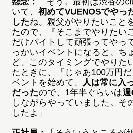
怨念：
「そう。最初は渋谷のclub 
いて、
初めてVUENOSでやっ
した
ね。親父がやりたいこと
たので、『そこまでやりたい
だけバイトして頑張ってやっ
っかいイベントになると、ち
ど、このタイミングでやりた
たときに、『じゃあ100万円
ベントを始めて、
人は常に入
だった
ので、1年半ぐらいは
週
しながらやっていました。その
したよ」
正社員：
「そういうところが