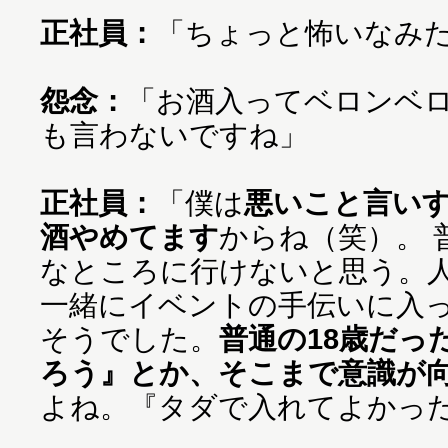
正社員：
「ちょっと怖いなみ
怨念：
「お酒入ってベロンベ
も言わないですね」
正社員：
「僕は
悪いこと言い
酒やめてます
からね（笑）。 
なところに行けないと思う。
一緒にイベントの手伝いに入っ
そうでした。
普通の18歳だっ
ろう』とか、そこまで意識が
よね。『タダで入れてよかっ