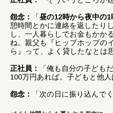
怨念：
「
昼の12時から夜中の
憩時間とかに連絡を返したり
し、一人暮らしでお金もかか
ね。親父も『ヒップホップの
ら』って、よく貸したなとは
正社員：
「俺も自分の子ども
100万円あれば。子どもと他
怨念：
「次の日に振り込んで