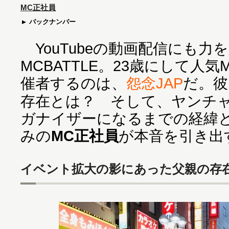
MC正社員
バックナンバー
YouTubeの動画配信にも力
MCBATTLE。23歳にして人
催者するのは、
怨念JAP
だ。彼
存在とは？ そして、ヤンチ
ガナイザーになるまでの経緯
みの
MC正社員
が本音を引き出
イベント拡大の影にあった父親の存