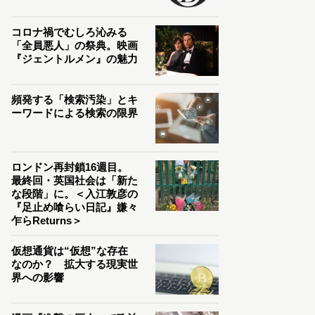
コロナ禍でむしろ沁みる
「全員悪人」の祭典。映画
『ジェントルメン』の魅力
頻発する「検索汚染」とキ
ーワードによる検索の限界
ロンドン再封鎖16週目。
最終回・英国社会は「新た
な段階」に。＜入江敦彦の
『足止め喰らい日記』嫌々
乍らReturns＞
仮想通貨は“仮想”な存在
なのか？ 拡大する現実世
界への影響