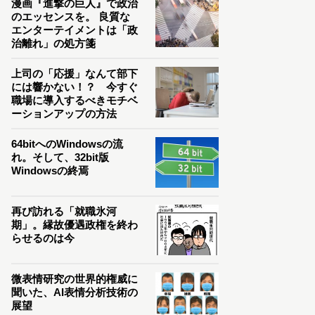
漫画『進撃の巨人』で政治
のエッセンスを。 良質な
エンターテイメントは「政
治離れ」の処方箋
上司の「応援」なんて部下
には響かない！？ 今すぐ
職場に導入するべきモチベ
ーションアップの方法
64bitへのWindowsの流
れ。そして、32bit版
Windowsの終焉
再び訪れる「就職氷河
期」。縁故優遇政権を終わ
らせるのは今
微表情研究の世界的権威に
聞いた、AI表情分析技術の
展望