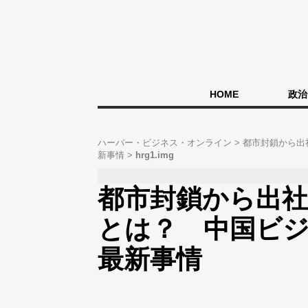
HOME
政治
ハーバー・ビジネス・オンライン
都市封鎖から出
新事情
hrg1.img
都市封鎖から出社
とは？ 中国ビ
最新事情