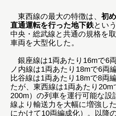
東西線の最大の特徴は、
初め
直通運転を行った地下鉄
とい
中央・総武線と共通の規格を
車両を大型化した。
銀座線は1両あたり16mで6両
ノ内線は1両あたり18mで6両編
比谷線は1両あたり18mで8両
たが、東西線は1両あたり20m
200m）の列車を運行可能な
線より輸送力を大幅に増強した（1
にかけて10両編成化）。以降