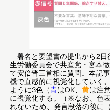
署名と要望書の提出から2日後
生労働委員会で共産党・宮本
て安倍晋三首相に質問。本記
機で直感的に視覚化していく
ように3色（
青
はOK、
黄
は注
に視覚化する。（※なお、色
れないため、発言段落の後に