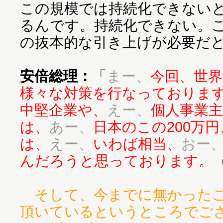
この規模では持続化できない
るんです。持続化できない。こ
の抜本的な引き上げが必要だ
安倍総理：
「
まー、
今回、世
様々な対策を行なっておりま
中堅企業や、
えー、
個人事業
は、
あー、
日本のこの200万円
は、
えー、
いわば相当、
おー
んだろうと思っております。
そして、今までに無かった
頂いているというところでご