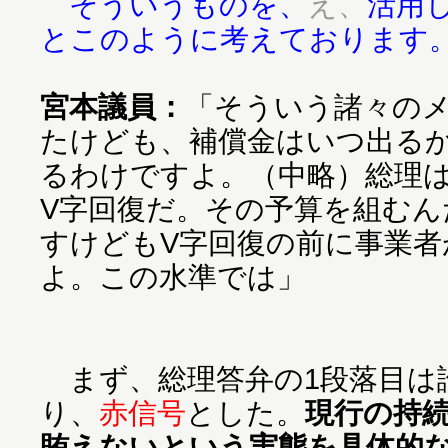
そういうものを、
え、
活用
とこのように考えております
宮本議員：
「そういう諸々の
たけども、補償金はいつ出る
るわけですよ。（中略）総理
V字回復だ。その予算を組む
すけどもV字回復の前に事業
よ。この水準では」
まず、総理答弁の1段落目は
り、
赤信号
とした。
現行の持
賄えないという実態を具体的