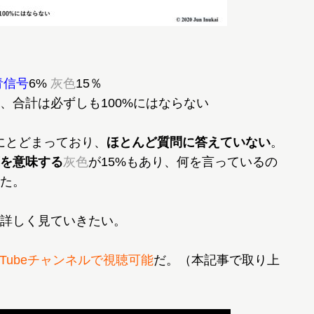
青信号
6%
灰色
15％
、合計は必ずしも100%にはならない
にとどまっており、
ほとんど質問に答えていない
。
を意味する
灰色
が15%もあり、何を言っているの
た。
詳しく見ていきたい。
u Tubeチャンネルで視聴可能
だ。（本記事で取り上