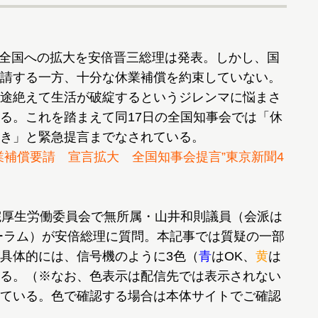
日本全国への拡大を安倍晋三総理は発表。しかし、国
請する一方、十分な休業補償を約束していない。
途絶えて生活が破綻するというジレンマに悩まさ
る。これを踏まえて同17日の全国知事会では「休
き」と緊急提言までなされている。
業補償要請 宣言拡大 全国知事会提言”東京新聞4
院厚生労働委員会で無所属・山井和則議員（会派は
ーラム）が安倍総理に質問。本記事では質疑の一部
具体的には、信号機のように3色（
青
はOK、
黄
は
る。（※なお、色表示は配信先では表示されない
ている。色で確認する場合は本体サイトでご確認