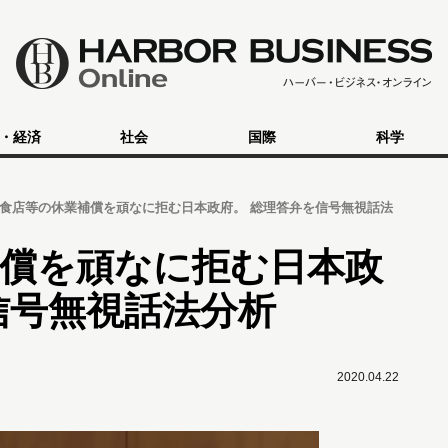
・経済
社会
国際
科学
食店等の休業補償を頑なに拒む日本政府。 総理答弁を信号無視話法
補償を頑なに拒む日本政
信号無視話法分析
2020.04.22