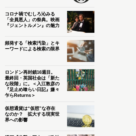
コロナ禍でむしろ沁みる
「全員悪人」の祭典。映画
『ジェントルメン』の魅力
頻発する「検索汚染」とキ
ーワードによる検索の限界
ロンドン再封鎖16週目。
最終回・英国社会は「新た
な段階」に。＜入江敦彦の
『足止め喰らい日記』嫌々
乍らReturns＞
仮想通貨は“仮想”な存在
なのか？ 拡大する現実世
界への影響