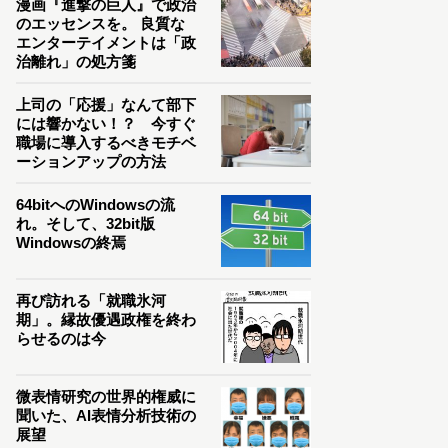
漫画『進撃の巨人』で政治
のエッセンスを。 良質な
エンターテイメントは「政
治離れ」の処方箋
上司の「応援」なんて部下
には響かない！？ 今すぐ
職場に導入するべきモチベ
ーションアップの方法
64bitへのWindowsの流
れ。そして、32bit版
Windowsの終焉
再び訪れる「就職氷河
期」。縁故優遇政権を終わ
らせるのは今
微表情研究の世界的権威に
聞いた、AI表情分析技術の
展望