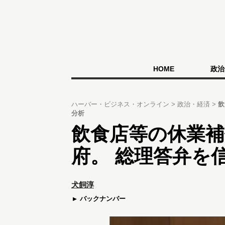
HOME
政治
ハーバー・ビジネス・オンライン
政治・経済
飲
分析
飲食店等の休業
府。 総理答弁を
犬飼淳
バックナンバー