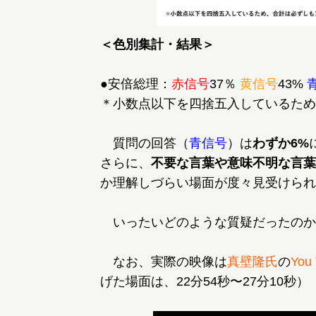
＜色別集計・結果＞
●安倍総理：
赤信号
37％
黄信号
43%
＊小数点以下を四捨五入しているため
質問の回答（
青信号
）は
わずか6%
さらに、
不要な言葉や意味不明な言葉
か理解しづらい場面が度々見受けられ
いったいどのような質疑だったのか
なお、実際の映像は
真壁隆氏
の
Yo
げた場面は、22分54秒〜27分10秒）