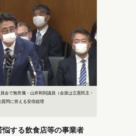
働委員会で無所属・山井和則議員（会派は立憲民主・
の質問に答える安倍総理
苦悩する飲食店等の事業者