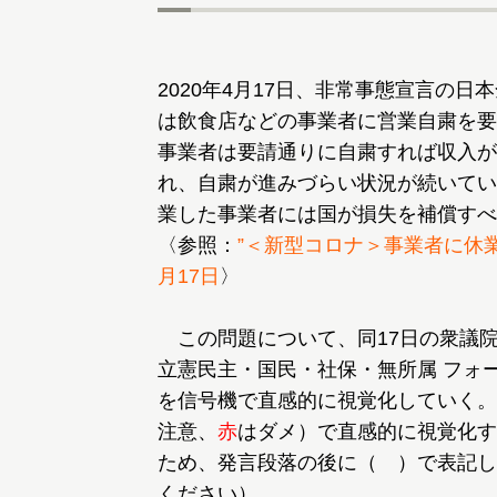
2020年4月17日、非常事態宣言の
は飲食店などの事業者に営業自粛を要
事業者は要請通りに自粛すれば収入が
れ、自粛が進みづらい状況が続いてい
業した事業者には国が損失を補償すべ
〈参照：
”＜新型コロナ＞事業者に休
月17日
〉
この問題について、同17日の衆議
立憲民主・国民・社保・無所属 フォ
を信号機で直感的に視覚化していく。
注意、
赤
はダメ）で直感的に視覚化す
ため、発言段落の後に（ ）で表記し
ください）