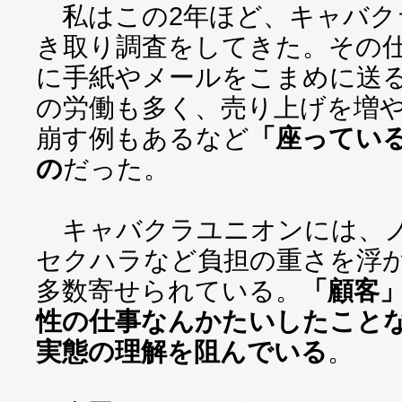
私はこの2年ほど、キャバク
き取り調査をしてきた。その
に手紙やメールをこまめに送
の労働も多く、売り上げを増
崩す例もあるなど
「座ってい
の
だった。
キャバクラユニオンには、ノ
セクハラなど負担の重さを浮
多数寄せられている。
「顧客
性の仕事なんかたいしたこと
実態の理解を阻んでいる
。