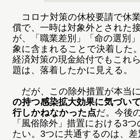
コロナ対策の休校要請で休業
償で、一時は対象外とされた
が、「職業差別」「命の選別
象に含まれることで決着した。
経済対策の現金給付でもこれ
題は、落着したかに見える。
だが、この除外措置が本当に
の持つ感染拡大効果に気づい
行しかねなかった点
だ。今後
「風俗除外」措置における3つ
たい。3つに共通するのは、差