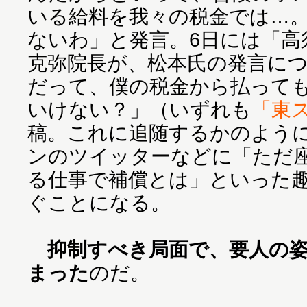
いる給料を我々の税金では…
ないわ」と発言。6日には「高
克弥院長が、松本氏の発言に
だって、僕の税金から払って
いけない？」（いずれも
「東ス
稿。これに追随するかのよう
ンのツイッターなどに「ただ
る仕事で補償とは」といった
ぐことになる。
抑制すべき局面で、要人の
まった
のだ。