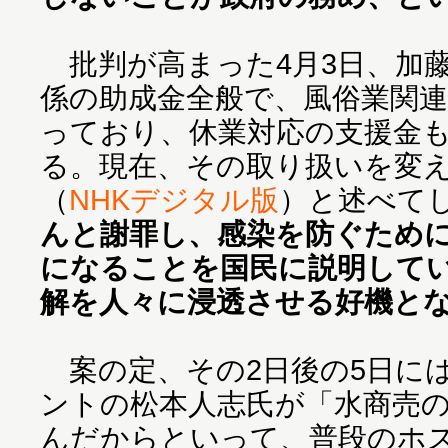
批判が高まった4月3日、加
係の助成金全般で、風俗業関
っており、休業対応の支援金
る。現在、その取り扱いを変
（
NHKデジタル版
）と述べて
んと謝罪し、感染を防ぐため
になることを国民に説明して
解を人々に浸透させる好機と
案の定、その2日後の5日に
ントの松本人志氏が「水商売
んだからといって、普段のホ