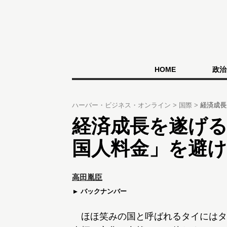
HOME
政治
ハーバー・ビジネス・オンライン
国際
経済成長
経済成長を遂げ
国人料金」を避
高田胤臣
バックナンバー
ほほ笑みの国と呼ばれるタイにはタ