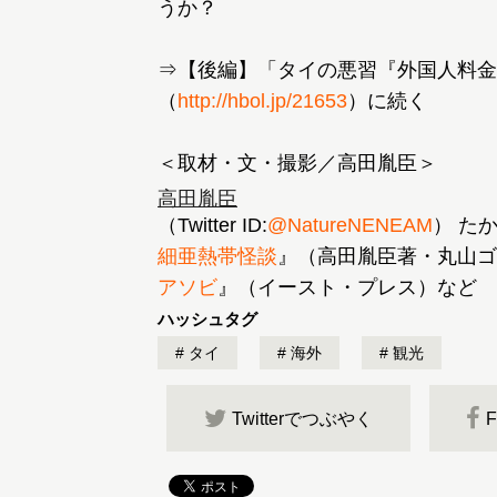
うか？
⇒【後編】「タイの悪習『外国人料金
（
http://hbol.jp/21653
）に続く
＜取材・文・撮影／高田胤臣＞
高田胤臣
（Twitter ID:
@NatureNENEAM
） た
細亜熱帯怪談
』（高田胤臣著・丸山ゴ
アソビ
』（イースト・プレス）など
ハッシュタグ
タイ
海外
観光
Twitterでつぶやく