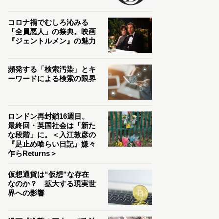
コロナ禍でむしろ沁みる
「全員悪人」の祭典。映画
『ジェントルメン』の魅力
頻発する「検索汚染」とキ
ーワードによる検索の限界
ロンドン再封鎖16週目。
最終回・英国社会は「新た
な段階」に。＜入江敦彦の
『足止め喰らい日記』嫌々
乍らReturns＞
仮想通貨は“仮想”な存在
なのか？ 拡大する現実世
界への影響