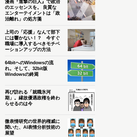
漫画『進撃の巨人』で政治
のエッセンスを。 良質な
エンターテイメントは「政
治離れ」の処方箋
上司の「応援」なんて部下
には響かない！？ 今すぐ
職場に導入するべきモチベ
ーションアップの方法
64bitへのWindowsの流
れ。そして、32bit版
Windowsの終焉
再び訪れる「就職氷河
期」。縁故優遇政権を終わ
らせるのは今
微表情研究の世界的権威に
聞いた、AI表情分析技術の
展望