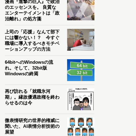
漫画『進撃の巨人』で政治
のエッセンスを。 良質な
エンターテイメントは「政
治離れ」の処方箋
上司の「応援」なんて部下
には響かない！？ 今すぐ
職場に導入するべきモチベ
ーションアップの方法
64bitへのWindowsの流
れ。そして、32bit版
Windowsの終焉
再び訪れる「就職氷河
期」。縁故優遇政権を終わ
らせるのは今
微表情研究の世界的権威に
聞いた、AI表情分析技術の
展望