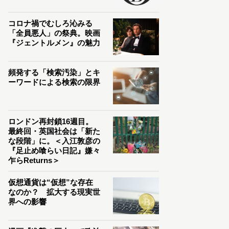
コロナ禍でむしろ沁みる
「全員悪人」の祭典。映画
『ジェントルメン』の魅力
頻発する「検索汚染」とキ
ーワードによる検索の限界
ロンドン再封鎖16週目。
最終回・英国社会は「新た
な段階」に。＜入江敦彦の
『足止め喰らい日記』嫌々
乍らReturns＞
仮想通貨は“仮想”な存在
なのか？ 拡大する現実世
界への影響