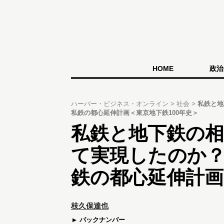
HOME
政治
ハーバー・ビジネス・オンライン
社会
私鉄と地
私鉄の都心延伸計画＜東京地下鉄100年史＞
私鉄と地下鉄の
て実現したのか
鉄の都心延伸計画
枝久保達也
バックナンバー