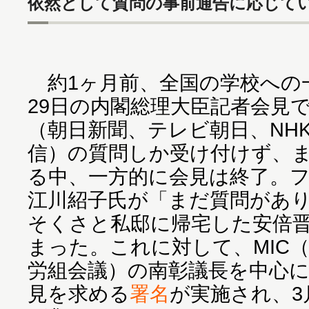
依然として質問の事前通告に応じて
約1ヶ月前、全国の学校への
29日の内閣総理大臣記者会見
（朝日新聞、テレビ朝日、NH
信）の質問しか受け付けず、
る中、一方的に会見は終了。
江川紹子氏が「まだ質問があ
そくさと私邸に帰宅した安倍
まった。これに対して、MIC
労組会議）の南彰議長を中心
見を求める
署名
が実施され、3