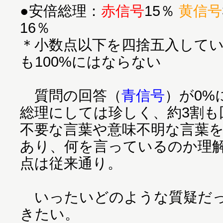
●安倍総理：
赤信号
15％
黄信号
16％
＊小数点以下を四捨五入して
も100%にはならない
質問の回答（
青信号
）が0%
総理にしては珍しく、約3割も
不要な言葉や意味不明な言葉
あり、何を言っているのか理
点は従来通り。
いったいどのような質疑だっ
きたい。