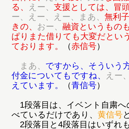
る、
えー、
支援としては、冒
ー、えー、えー、まあ、
無利
きの、
おー、
融資というもの
ぱりまた借りても大変だとい
ております。
（
赤信号
）
まあ、
ですから、そういう
付金についてもですね、
えー
えています。
（
青信号
）
1段落目は、イベント自粛へ
べているだけであり、
黄信号
2段落目と4段落目はいずれ