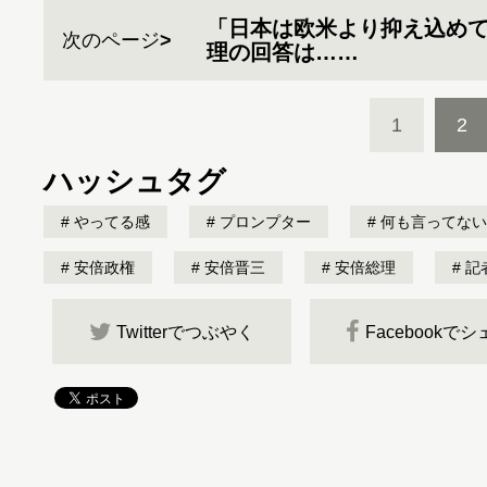
「日本は欧米より抑え込め
次のページ
理の回答は……
1
2
ハッシュタグ
やってる感
プロンプター
何も言ってない
安倍政権
安倍晋三
安倍総理
記
Twitterでつぶやく
Facebookで