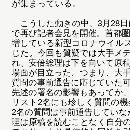
が集まっている。
こうした動きの中、3月28日
で再び記者会見を開催。首都
増している新型コロナウイル
じた。今回も質疑では大手メ
れ、安倍総理は下を向いて原
場面が目立った。つまり、大
質問の事前通告に応じていた
先述の署名の影響もあってか
リスト2名にも珍しく質問の機
2名の質問は事前通告していな
理は原稿を読むことなく自分