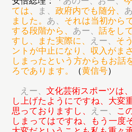
安倍総理：「
あのー、おー、
ては、
ま、
政府内でも随分、
ました。
あ、
それは当初から
する段階から、
あー、
話をし
すし、また実際に、
えー、
そ
ントが中止になり、収入がま
しまったという方からもお話
ろであります。
（
黄信号
）
えー、
文化芸術スポーツは
し上げたようにですね、大変
思っておりますし、
えー、
こ
しまってはですね、もう一度
大変だということも私も重々