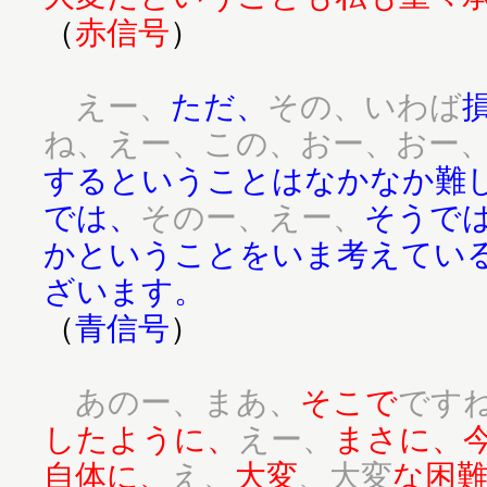
（
赤信号
）
えー、
ただ、
その、いわば
ね、えー、この、おー、おー
するということはなかなか難
では、
そのー、えー、
そうで
かということをいま考えてい
ざいます。
（
青信号
）
あのー、まあ、
そこで
です
したように、
えー、
まさに、
自体に、
え、
大変
、大変
な困