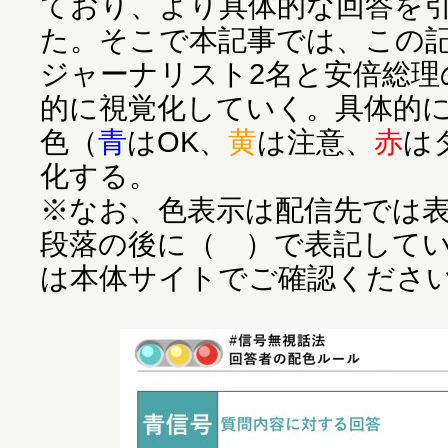
ており、より具体的な回答を
た。そこで本記事では、この
ジャーナリスト2名と安倍総理
的に視覚化していく。具体的に
色（
青
はOK、
黄
は注意、
赤
は
化する。
※なお、色表示は配信先では
段落の後に（ ）で表記して
は本体サイトでご確認くださ