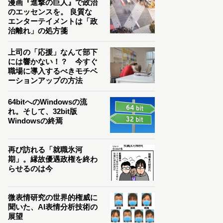
漫画『進撃の巨人』で政治
のエッセンスを。 良質な
エンターテイメントは「政
治離れ」の処方箋
上司の「応援」なんて部下
には響かない！？ 今すぐ
職場に導入するべきモチベ
ーションアップの方法
64bitへのWindowsの流
れ。そして、32bit版
Windowsの終焉
再び訪れる「就職氷河
期」。縁故優遇政権を終わ
らせるのは今
微表情研究の世界的権威に
聞いた、AI表情分析技術の
展望