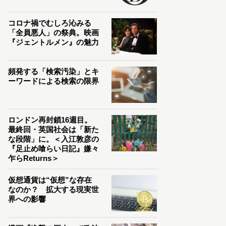
コロナ禍でむしろ沁みる
「全員悪人」の祭典。映画
『ジェントルメン』の魅力
頻発する「検索汚染」とキ
ーワードによる検索の限界
ロンドン再封鎖16週目。
最終回・英国社会は「新た
な段階」に。＜入江敦彦の
『足止め喰らい日記』嫌々
乍らReturns＞
仮想通貨は“仮想”な存在
なのか？ 拡大する現実世
界への影響