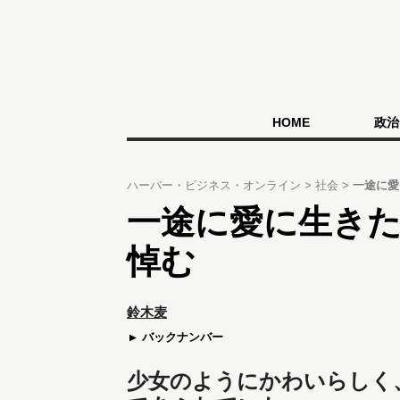
HOME
政治
ハーバー・ビジネス・オンライン
社会
一途に愛
一途に愛に生き
悼む
鈴木麦
バックナンバー
少女のようにかわいらしく