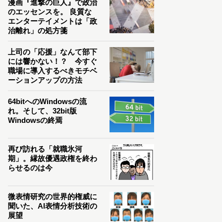
漫画『進撃の巨人』で政治
のエッセンスを。 良質な
エンターテイメントは「政
治離れ」の処方箋
上司の「応援」なんて部下
には響かない！？ 今すぐ
職場に導入するべきモチベ
ーションアップの方法
64bitへのWindowsの流
れ。そして、32bit版
Windowsの終焉
再び訪れる「就職氷河
期」。縁故優遇政権を終わ
らせるのは今
微表情研究の世界的権威に
聞いた、AI表情分析技術の
展望