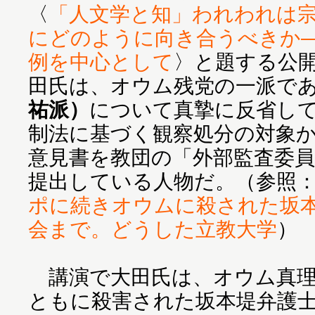
〈
「人文学と知」われわれは
にどのように向き合うべきか
例を中心として
〉と題する公
田氏は、オウム残党の一派で
祐派）
について真摯に反省し
制法に基づく観察処分の対象
意見書を教団の「外部監査委員
提出している人物だ。（参照
ポに続きオウムに殺された坂
会まで。どうした立教大学
）
講演で大田氏は、オウム真理
ともに殺害された坂本堤弁護