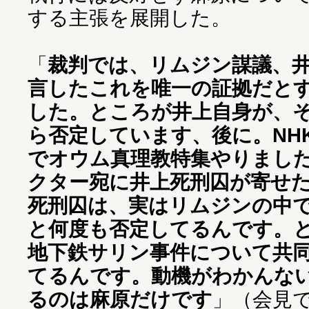
する主張を展開した。
「
裁判では、リムジン謀議、
言したこれを唯一の証拠だと
した。ところが井上自身が、
ら否定しています、後に。NH
でオウム真理教特集やりまし
クター宛に井上死刑囚が寄せ
死刑囚は、実はリムジンの中
と何度も否定してるんです。
地下鉄サリン事件について共
てるんです。動機がわかんな
るのは麻原だけです
」（会見