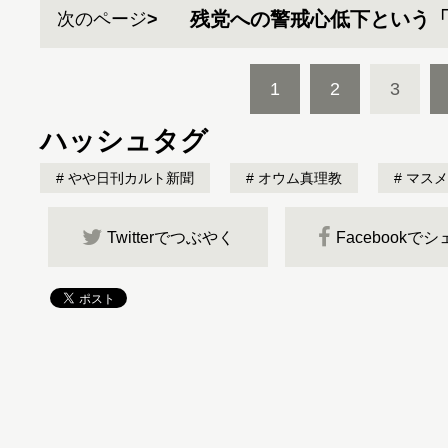
残党への警戒心低下という
次のページ
1
2
3
ハッシュタグ
やや日刊カルト新聞
オウム真理教
マスメ
Twitterでつぶやく
Facebookで