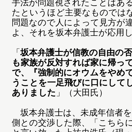
手法が問題視されたことはあ
たというほど主要なものでは
問題なので人によって見方が
よ、それを坂本弁護士が応用
「
坂本弁護士が信教の自由の
も家族が反対すれば家に帰っ
で、『強制的にオウムをやめ
うことを一足飛びに口にして
ありました
」（大田氏）
坂本弁護士は、未成年信者を
側との交渉した際、「こちら