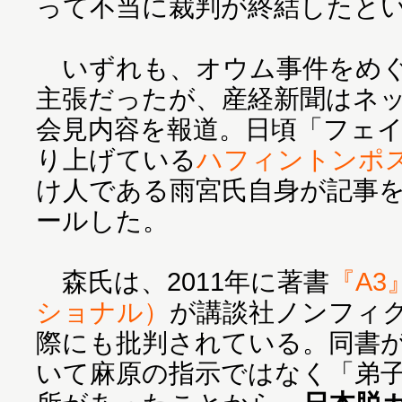
って不当に裁判が終結したと
いずれも、オウム事件をめぐ
主張だったが、産経新聞はネ
会見内容を報道。日頃「フェ
り上げている
ハフィントンポ
け人である雨宮氏自身が記事
ールした。
森氏は、2011年に著書
『A
ショナル）
が講談社ノンフィ
際にも批判されている。同書
いて麻原の指示ではなく「弟