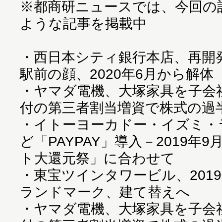
※都商研ニュースでは、今回の
ような記事を掲載中
・
西日本シティ銀行本店、再開
駅前の顔、2020年6月から解体
・
ヤマダ電機、大塚家具を子会社化
付の第三者割当増資で株式の過
・
イトーヨーカドー・イズミ・
ど「PAYPAY」導入－2019年
ト大還元祭」に合わせて
・
東宝ツインタワービル、201
ランドマーク、建て替えへ
・
ヤマダ電機、大塚家具を子会社化