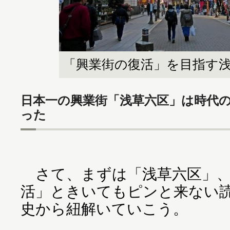
「興業街の復活」を目指す
日本一の興業街「浅草六区」は時代
った
さて、まずは「浅草六区」、
活」ときいてもピンと来ない
史から紐解いていこう。