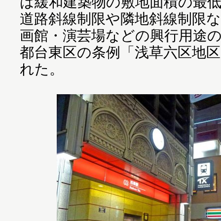
は緩和建築物の敷地面積の最
道路斜線制限や隣地斜線制限
画館・演芸場などの興行用途
都台東区の条例「浅草六区地区
れた。