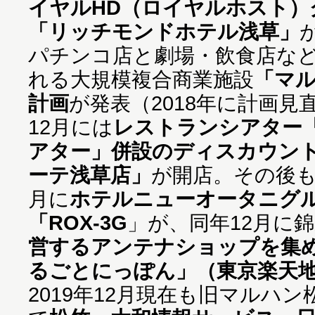
イヤルHD（ロイヤルホスト）
「リッチモンドホテル浅草」
パチンコ店と劇場・飲食店な
れる大規模複合商業施設
「マ
計画
が発表（2018年に計画
12月には
レストランシアター
アター」併設のディスカウン
ーテ浅草店」
が開店。その後も
月に
ホテルニューオータニグ
「ROX-3G
」が、同年12月に
営するアンテナショップを集
るごとにっぽん」（東京楽天
2019年12月現在も旧マルハ