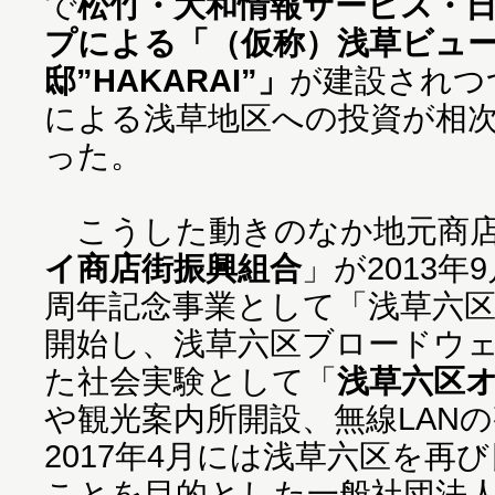
で
松竹・大和情報サービス・
プによる「（仮称）浅草ビュ
邸”HAKARAI”」
が建設されつ
による浅草地区への投資が相
った。
こうした動きのなか地元商
イ商店街振興組合
」が2013年
周年記念事業として「浅草六
開始し、浅草六区ブロードウ
た社会実験として「
浅草六区
や観光案内所開設、無線LAN
2017年4月には浅草六区を再
ことを目的とした一般社団法