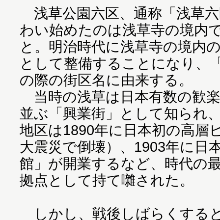
浅草公園六区、通称「浅草六
わい始めたのは浅草寺の境内
と。明治時代に浅草寺の境内
として整備することになり、
の際の街区名に由来する。
当時の浅草は日本有数の歓楽
並ぶ「興業街」として知られ
地区は1890年に日本初の高
大震災で倒壊）、1903年に日
館」が開業するなど、時代の
拠点として持て囃された。
しかし、戦後しばらくすると