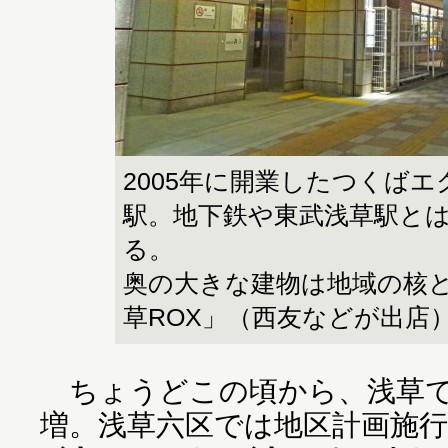
2005年に開業したつくば
駅。地下鉄や東武浅草駅と
る。
奥の大きな建物は地域の核
草ROX」（西友などが出店
ちょうどこの頃から、浅草で
増。浅草六区では地区計画施行以