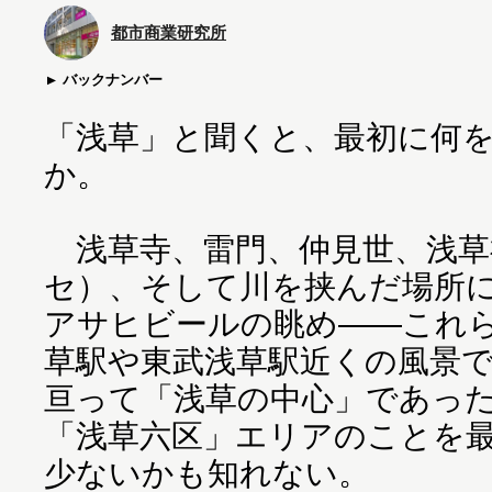
都市商業研究所
バックナンバー
「浅草」と聞くと、最初に何
か。
浅草寺、雷門、仲見世、浅草
セ）、そして川を挟んだ場所
アサヒビールの眺め――これ
草駅や東武浅草駅近くの風景
亘って「浅草の中心」であっ
「浅草六区」エリアのことを
少ないかも知れない。