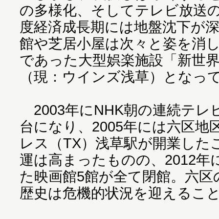
の多様化、そしてテレビ放送
度経済成長期には地盤沈下が
館や芝居小屋は次々と姿を消し
であった大型娯楽施設「新世
（現：ウインズ浅草）となっ
2003年にNHK朝の連続テ
台になり、2005年には六区
レス（TX）浅草駅が開業した
運は高まったものの、2012
た映画館5館が全て閉館。六区
歴史は危機的状況を迎えるこ