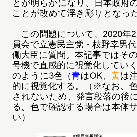
とが明らかになり、日本政府
ことが改めて浮き彫りとなっ
この問題について、2020年2
員会で立憲民主党・枝野幸男代
働大臣に質問。本記事ではそ
号機で直感的に視覚化してい
のように3色（
青
はOK、
黄
は
的に視覚化する。（※なお、
されないため、発言段落の後
る。色で確認する場合は本体
い）