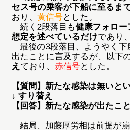
セス号の乗客が下船に至るま
おり、
黄信号
とした。
続く2段落目も
健康フォロー
想定を述べているだけ
であり
最後の3段落目、ようやく下
出たことに言及するが、以下
え
ており、
赤信号
とした。
【質問】新たな感染は無いと
↓ すり替え
【回答】新たな感染が出たこ
結局、加藤厚労相は前提が崩