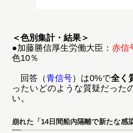
＜色別集計・結果＞
●加藤勝信厚生労働大臣：
赤信
色10％
回答（
青信号
）は0%で
全く
ったいどのような質疑だった
い。
崩れた「14日間船内隔離で新たな感