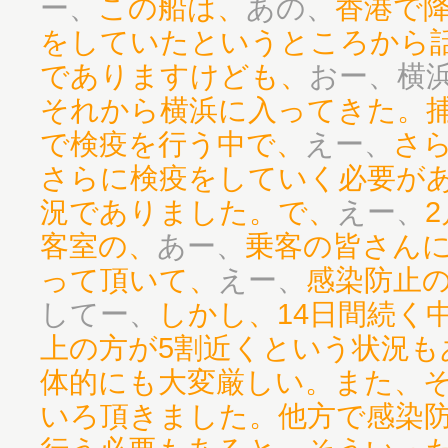
ー、
この船は、
あの、
香港で
をしていたというところから
でありますけども、
おー、横
それから横浜に入ってきた。
で検疫を行う中で、
えー、
さ
さらに検疫をしていく必要が
況でありました。で、
えー、
客室の、
あー、
乗客の皆さん
って頂いて、
えー、
感染防止
してー、
しかし、14日間続く
上の方が5割近くという状況も
体的にも大変厳しい。また、
いろ頂きました。他方で感染