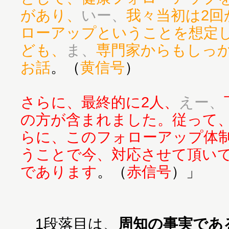
があり、
いー、
我々当初は2回
ローアップということを想定
ども、
ま、
専門家からもしっ
お話
。（
黄信号
）
さらに、最終的に2人、
えー、
の方が含まれました。従って
らに、このフォローアップ体
うことで今、対応させて頂い
であります
。（
赤信号
）」
1段落目は、
周知の事実であ