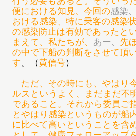
行う必要もあると。そういっ
便における知見、今回の
感染
おける感染、特に乗客の感染
の感染防止は有効であったと
まえて、私たちが、
あー、
先
の中で下船の判断をさせて頂
す
。（
黄信号
）
ただ、その時にも、やはり
ルスというよく、まだまだ不
であること。それから委員ご
とやはり感染というものが船
に比べて高いということを含
として、健康フォローアップ