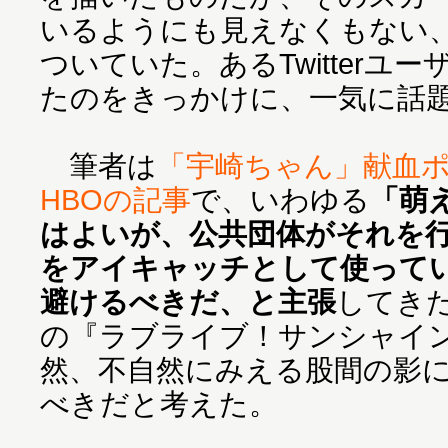
いるようにも見えなくもない
ついていた。あるTwitterユ
たのをきっかけに、一気に話
筆者は
「宇崎ちゃん」献血
HBOの記事
で、いわゆる
「萌
はよいが、公共団体がそれを
をアイキャッチとして使って
避けるべきだ、と主張
してき
の『ラブライブ！サンシャイ
然、不自然にみえる股間の影
べきだと考えた。