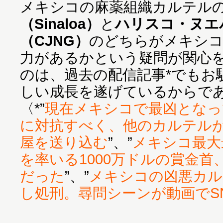
メキシコの麻薬組織カルテル
（Sinaloa）
と
ハリスコ・ヌエ
（CJNG）
のどちらがメキシコ
力があるかという疑問が関心
のは、過去の配信記事*でもお
しい成長を遂げているからで
〈*”
現在メキシコで最凶となっ
に対抗すべく、他のカルテルが
屋を送り込む
”、”
メキシコ最大
を率いる1000万ドルの賞金
だった
”、”
メキシコの凶悪カル
し処刑。尋問シーンが動画でS