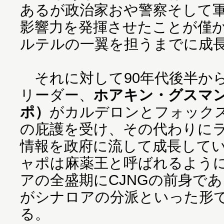
あるが政治家おや警察そして
影響力を発揮させたことが僅か
ルテルの一翼を担うまでに成
それに対して90年代後半か
リーダー、
ホアキン・グスマ
ポ）
がカルデロンとフォック
の庇護を受け、その代わりに
情報を政府に流して成長して
ャポは麻薬王と呼ばれるよう
アの全盛期にCJNGの前身で
がシナロアの分派といった形
る。