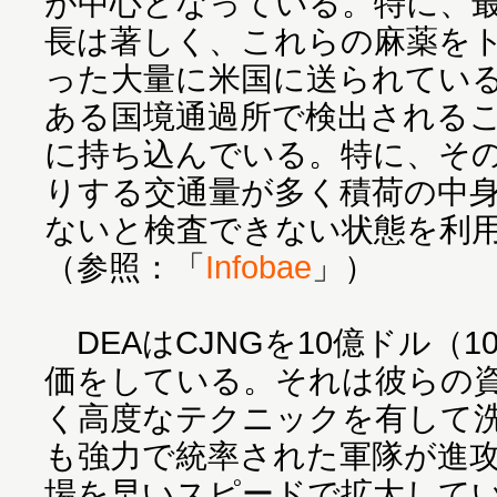
が中心となっている。特に、最
長は著しく、これらの麻薬を
った大量に米国に送られている
ある国境通過所で検出される
に持ち込んでいる。特に、そ
りする交通量が多く積荷の中
ないと検査できない状態を利
（参照：「
Infobae
」）
DEAはCJNGを10億ドル（1
価をしている。それは彼らの
く高度なテクニックを有して
も強力で統率された軍隊が進
場を早いスピードで拡大して