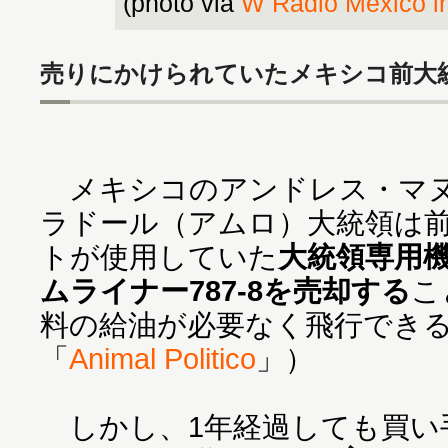
(photo via
W Radio México in
売りにかけられていたメキシコ前大
メキシコのアンドレス・マヌ
ラドール（アムロ）大統領は
トが使用していた
大統領専用
ムライナー787-8を売却する
こ
料の給油が必要なく飛行でき
「
Animal Politico
」）
しかし、1年経過しても買い