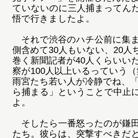
ていないのに三人捕まってん
悟で行きましたよ。
それで渋谷のハチ公前に集ま
側含めて30人もいない、20
巻く新聞記者が40人くらいい
察が100人以上いるっていう
雨宮たち若い人が冷静でね、
ら捕まる」ということで中止
よ。
そしたら一番怒ったのが鎌田
たち。彼らは、突撃すべきだ