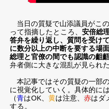
当日の質疑で山添議員がこの
って指摘したところ、
安倍総
答弁を繰り返し、質問を受け
に数分以上の中断を要する場
総理と官僚の間でも認識の齟
弁者側に大きな混乱が見られ
本記事ではその質疑の一部の
に視覚化していく。具体的には
（
青
はOK、
黄
は注意、
赤
はダ
する。