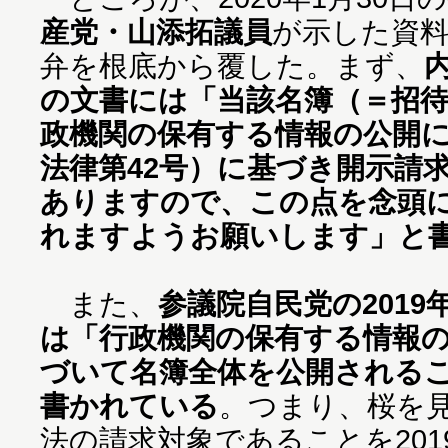
産党・山添拓議員
が示した資
弁を根底から覆した。まず、
の文書には「当該名簿（＝招
政機関の保有する情報の公開に
法律第42号）に基づき開示請
ありますので、この点を念頭
れますようお願いします」と
また、
参議院自民党の2019
は「行政機関の保有する情報
づいて名簿全体を公開される
書かれている
。つまり、桜を
法の請求対象であることを201