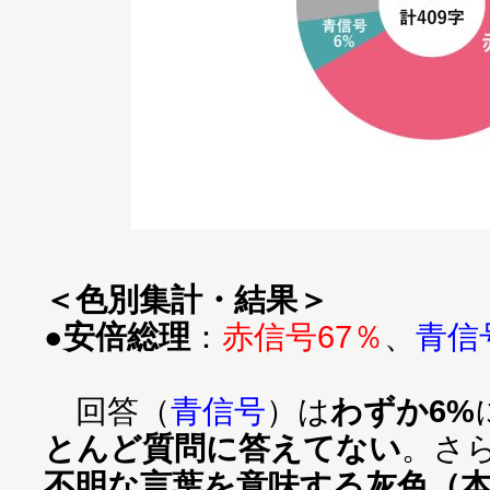
＜色別集計・結果＞
●
安倍総理
：
赤信号67％
、
青信
回答（
青信号
）は
わずか6%
とんど質問に答えてない
。さ
不明な言葉を意味する灰色（