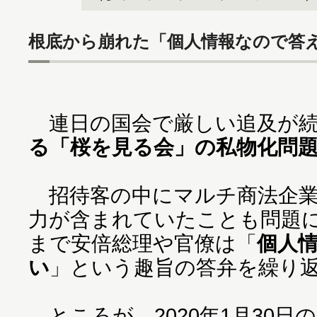
根底から崩れた「個人情報なので答
連日の国会で厳しい追及が続
る「桜を見る会」の私物化問
招待客の中にマルチ商法企業
力が含まれていたことも問題
まで安倍総理や官僚は「
個人
い
」という趣旨の答弁を繰り
ところが、2020年1月30日