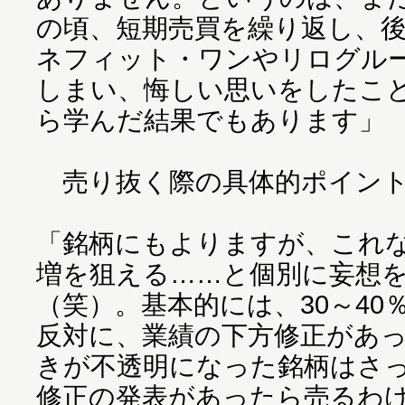
の頃、短期売買を繰り返し、後
ネフィット・ワンやリログル
しまい、悔しい思いをしたこ
ら学んだ結果でもあります」
売り抜く際の具体的ポイン
「銘柄にもよりますが、これな
増を狙える……と個別に妄想
（笑）。基本的には、30～4
反対に、業績の下方修正があ
きが不透明になった銘柄はさ
修正の発表があったら売るわ