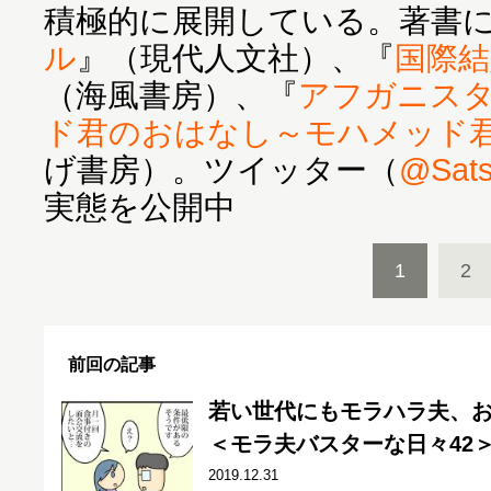
積極的に展開している。著書
ル
』（現代人文社）、『
国際結
（海風書房）、『
アフガニス
ド君のおはなし～モハメッド
げ書房）。ツイッター（
@Sats
実態を公開中
1
2
前回の記事
若い世代にもモラハラ夫、
＜モラ夫バスターな日々42
2019.12.31