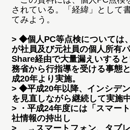
されている。「経緯」として
てみよう。
> ◆個人PC等点検については
が社員及び元社員の個人所有パソ
Share経由で大量漏えいする
務省から行指導を受ける事態
成20年より実施。
> ◆平成20年以降、インシデ
を見直しながら継続して実施
> ・平成24年度には「スマー
社情報の持出し
> →スマートフォン、タブ