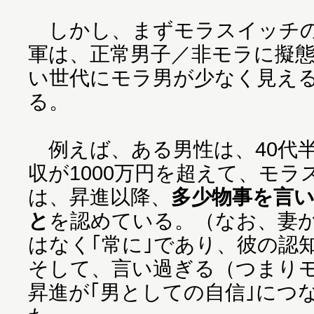
しかし、まずモラスイッチの
軍は、正常男子／非モラに擬
い世代にモラ男が少なく見え
る。
例えば、ある男性は、40代
収が1000万円を超えて、モ
は、昇進以降、
多少物事を言
と
を認めている。（なお、妻か
はなく｢常に｣であり、彼の認
そして、言い過ぎる（つまり
昇進が｢男としての自信｣につ