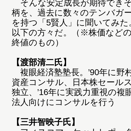
そんな安定成長が期待できそ
柄を、過去に数々のテンバガ
を持つ「5賢人」に聞いてみた
以下の方々だ。（※株価などのデ
終値のもの）
【渡部清二氏】
複眼経済塾塾長。’90年に野
資産コンサル、日本株セールス
独立、’16年に実践力重視の
法人向けにコンサルを行う
【三井智映子氏】