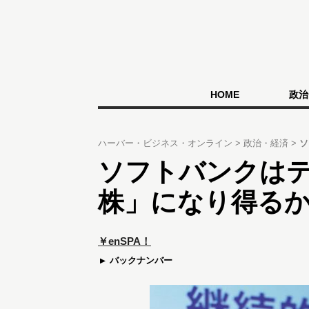
HOME
政治
ハーバー・ビジネス・オンライン
政治・経済
ソ
ソフトバンクは
株」になり得る
￥enSPA！
バックナンバー