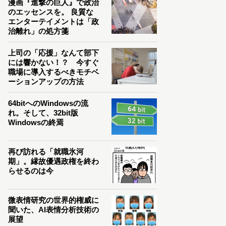
漫画『進撃の巨人』で政治
のエッセンスを。 良質な
エンターテイメントは「政
治離れ」の処方箋
上司の「応援」なんて部下
には響かない！？ 今すぐ
職場に導入するべきモチベ
ーションアップの方法
64bitへのWindowsの流
れ。そして、32bit版
Windowsの終焉
再び訪れる「就職氷河
期」。縁故優遇政権を終わ
らせるのは今
微表情研究の世界的権威に
聞いた、AI表情分析技術の
展望