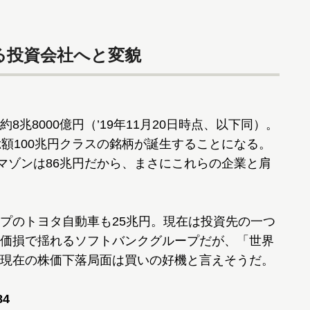
る投資会社へと変貌
8000億円（’19年11月20日時点、以下同）。
総額100兆円クラスの銘柄が誕生することになる。
アマゾンは86兆円だから、まさにこれらの企業と肩
プのトヨタ自動車も25兆円。現在は投資先の一つ
価損で揺れるソフトバンクグループだが、「世界
現在の株価下落局面は買いの好機と言えそうだ。
4