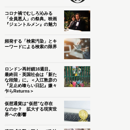
コロナ禍でむしろ沁みる
「全員悪人」の祭典。映画
『ジェントルメン』の魅力
頻発する「検索汚染」とキ
ーワードによる検索の限界
ロンドン再封鎖16週目。
最終回・英国社会は「新た
な段階」に。＜入江敦彦の
『足止め喰らい日記』嫌々
乍らReturns＞
仮想通貨は“仮想”な存在
なのか？ 拡大する現実世
界への影響