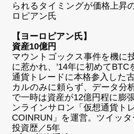
られるタイミングが価格上昇
ロピアン氏
【ヨーロピアン氏】
資産10億円
マウントゴックス事件を機に
に惹かれ、’14年に初めてBT
通貨トレードに本格参入した
カルのみに頼らず、データ分
で一時は資産が12億円程に膨
ンラインサロン「仮想通貨ト
COINRUN」を運営。ツイッ