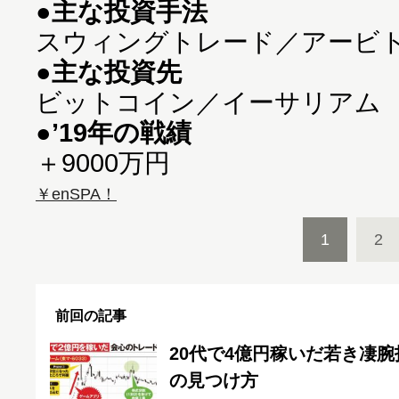
●主な投資手法
●主な投資先
●’19年の戦績
＋9000万円
￥enSPA！
1
2
前回の記事
20代で4億円稼いだ若き凄
の見つけ方