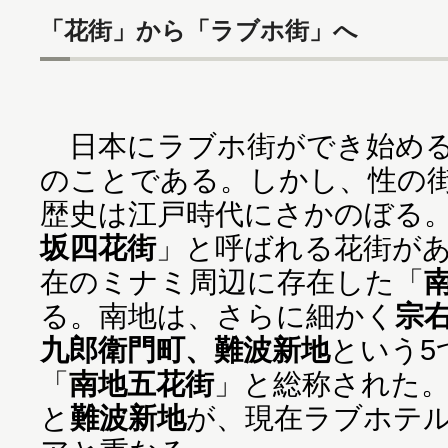
「花街」から「ラブホ街」へ
日本にラブホ街ができ始める
のことである。しかし、性の
歴史は江戸時代にさかのぼる
坂四花街
」と呼ばれる花街があ
在のミナミ周辺に存在した「
る。南地は、さらに細かく
宗
九郎衛門町、難波新地
という5
「
南地五花街
」と総称された
と
難波新地
が、現在ラブホテ