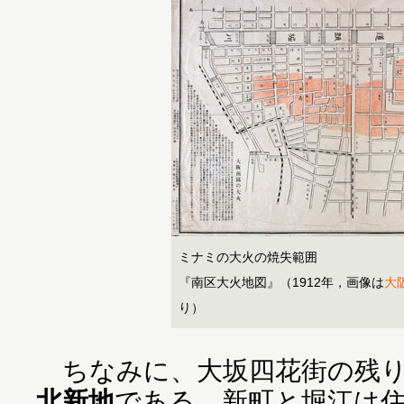
ミナミの大火の焼失範囲
『南区大火地図』（1912年，画像は
大
り）
ちなみに、大坂四花街の残り
北新地
である。新町と堀江は