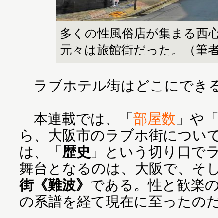
多くの性風俗店が集まる西心
元々は旅館街だった。（筆
ラブホテル街はどこにでき
本連載では、「
部屋数
」や
ら、大阪市のラブホ街につい
は、「
歴史
」という切り口で
舞台となるのは、大阪で、そ
街《難波》
である。性と歓楽
の系譜を経て現在に至ったの