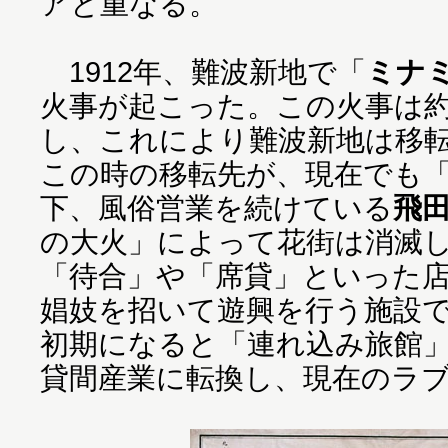
アと重なる。
1912年、難波新地で「
ミナ
火事が起こった。この火事は約
し、これにより難波新地は移
この時の移転先が、現在でも
下、風俗営業を続けている
飛
の大火」によって花街は消滅
「待合」や「席貸」といった
娼妓を招いて遊興を行う施設
初期になると「連れ込み旅館
貸間産業に転換し、現在のラ