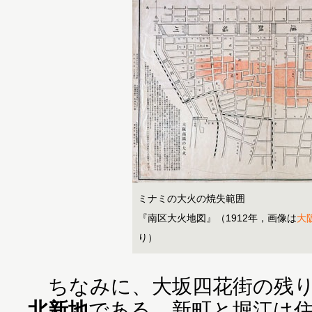
ミナミの大火の焼失範囲
『南区大火地図』（1912年，画像は
大
り）
ちなみに、大坂四花街の残り
北新地
である。新町と堀江は