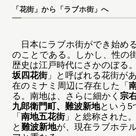
「花街」から「ラブホ街」へ
日本にラブホ街ができ始める
のことである。しかし、性の
歴史は江戸時代にさかのぼる
坂四花街
」と呼ばれる花街があ
在のミナミ周辺に存在した「
る。南地は、さらに細かく
宗
九郎衛門町、難波新地
という5
「
南地五花街
」と総称された
と
難波新地
が、現在ラブホテ