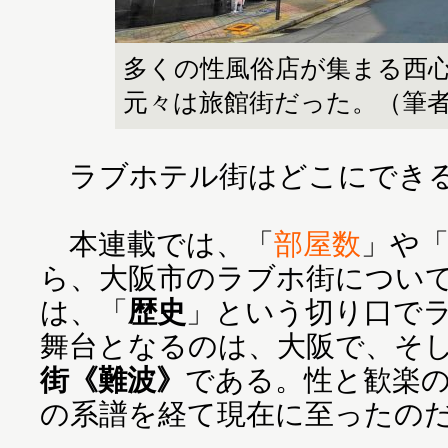
多くの性風俗店が集まる西心
元々は旅館街だった。（筆
ラブホテル街はどこにでき
本連載では、「
部屋数
」や
ら、大阪市のラブホ街につい
は、「
歴史
」という切り口で
舞台となるのは、大阪で、そ
街《難波》
である。性と歓楽
の系譜を経て現在に至ったの