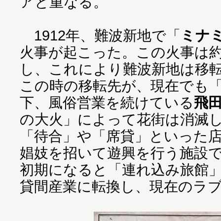
アと重なる。
1912年、難波新地で「
ミナ
火事が起こった。この火事は約
し、これにより難波新地は移
この時の移転先が、現在でも
下、風俗営業を続けている
飛
の大火」によって花街は消滅
「待合」や「席貸」といった
娼妓を招いて遊興を行う施設
初期になると「連れ込み旅館
貸間産業に転換し、現在のラ