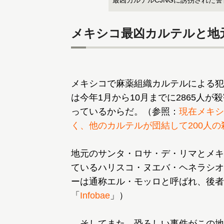
最凶カルテルCJNGに誘拐された警
メキシコ最凶カルテルと地
メキシコで麻薬組織カルテルによる犯
は今年1月から10月までに2865人
っているからだ。（参照：
現在メキシ
く、他のカルテルが団結して200人
地元のサンタ・ロサ・デ・リマとメキ
ているハリスコ・ヌエバ・ヘネラシオ
ーは通称エル・モッロと呼ばれ、後者
「
Infobae
」）
そしてまた、恐ろしい事件がこの地