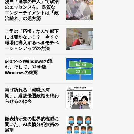
漫画『進撃の巨人』で政治
のエッセンスを。 良質な
エンターテイメントは「政
治離れ」の処方箋
上司の「応援」なんて部下
には響かない！？ 今すぐ
職場に導入するべきモチベ
ーションアップの方法
64bitへのWindowsの流
れ。そして、32bit版
Windowsの終焉
再び訪れる「就職氷河
期」。縁故優遇政権を終わ
らせるのは今
微表情研究の世界的権威に
聞いた、AI表情分析技術の
展望