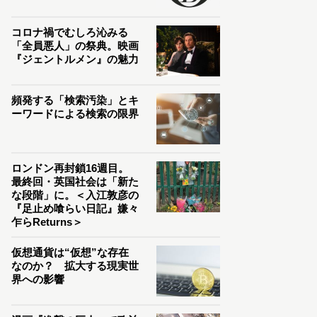
コロナ禍でむしろ沁みる
「全員悪人」の祭典。映画
『ジェントルメン』の魅力
頻発する「検索汚染」とキ
ーワードによる検索の限界
ロンドン再封鎖16週目。
最終回・英国社会は「新た
な段階」に。＜入江敦彦の
『足止め喰らい日記』嫌々
乍らReturns＞
仮想通貨は“仮想”な存在
なのか？ 拡大する現実世
界への影響