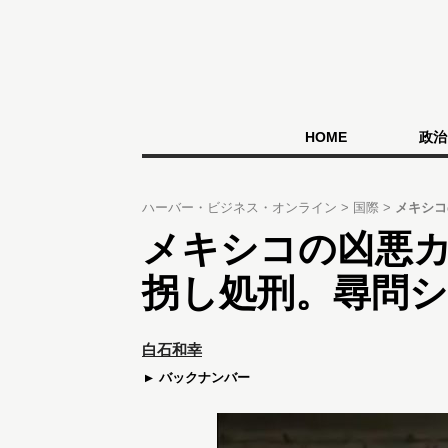
HOME
政治
ハーバー・ビジネス・オンライン
国際
メキシコ
メキシコの凶悪カ
拐し処刑。尋問シ
白石和幸
バックナンバー