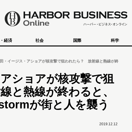
・経済
社会
国際
科学
田・イージス・アショアが核攻撃で狙われたら？ 放射線と熱線が終
・アショアが核攻撃で狙
射線と熱線が終わると、
estormが街と人を襲う
2019.12.12