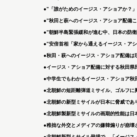
●
"「誰がためのイージス・アショアか？」
●
"秋田と萩へのイージス・アショア配備
●
"朝鮮半島緊張緩和が進む中、日本の防衛
●
"安倍首相「家から通えるイージス・アシ
●
秋田・萩へのイージス・アショア配備は
●
イージス・アショア配備に対する秋田県
●
中学生でもわかるイージス・アショア秋
●
北朝鮮の短距離弾道ミサイル、ゴルフに
●
北朝鮮の新型ミサイルが日本に脅威であ
●
北朝鮮製新型ミサイルの画期的性能は日
●
稚拙な外交とメディアの嫌韓煽りが崩壊
●
北朝鮮新型ミサイル登場で、「イージス