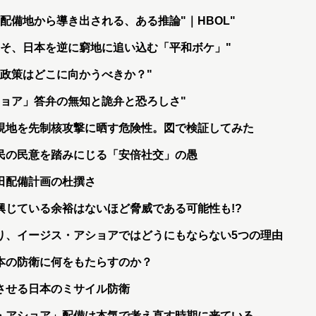
配備地から導き出される、ある推論"｜HBOL"
こそ、日本を逆に窮地に追い込む「平和ボケ」"
政策はどこに向かうべきか？"
ョア」答弁の無知と詭弁と恐ろしさ"
現地を先制核攻撃に晒す危険性。図で検証してみた
民の民意を踏みにじる「安倍社交」の愚
田配備計画の杜撰さ
興じている余裕はないほど脅威である可能性も!?
り、イージス・アショアではどうにもならない5つの理由
本の防衛に何をもたらすのか？
させる日本のミサイル防衛
・アショア」配備は本気で考え直す時期に来ている