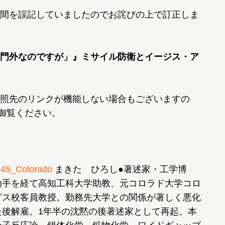
間を誤記していましたのでお詫びの上で訂正しま
門外なのですが」』ミサイル防衛とイージス・ア
照先のリンクが機能しない場合もございますの
て御覧ください。
45_Colorado
まきた ひろし●著述家・工学博
助手を経て高知工科大学助教、元コロラド大学コロ
グス校客員教授。勤務先大学との関係が著しく悪化
た後解雇。1年半の沈黙の後著述家として再起。本