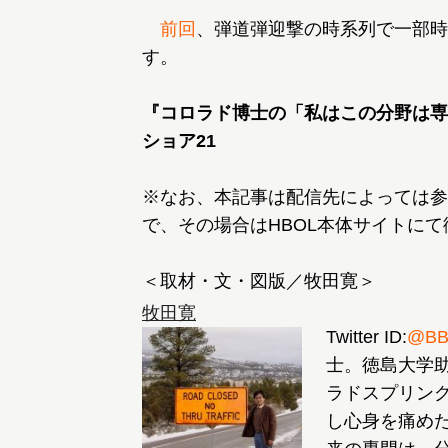
前回
、弾道弾迎撃の時系列で一部時
す。
『コロラド博士の「私はこの分野は専
ショア21
※なお、本記事は配信先によっては参
で、その場合はHBOL本体サイトに
＜取材・文・図版／牧田寛＞
牧田寛
Twitter ID:
@BB
士。徳島大学
ラドスプリン
し心身を痛め