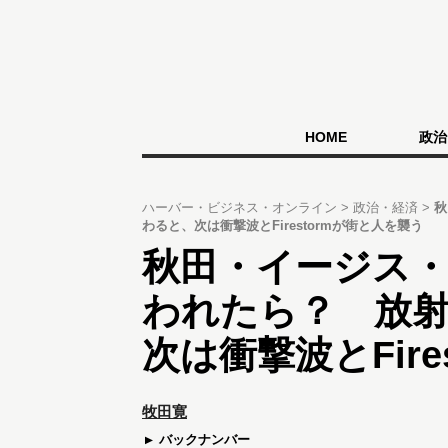
HOME
政治
ハーバー・ビジネス・オンライン
政治・経済
秋
わると、次は衝撃波とFirestormが街と人を襲う
秋田・イージス
われたら？ 放
次は衝撃波とFir
牧田寛
バックナンバー