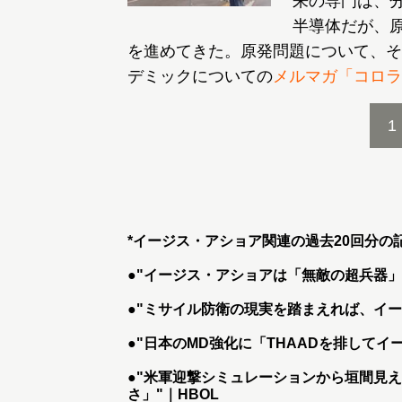
来の専門は、
半導体だが、
を進めてきた。原発問題について、そ
デミックについての
メルマガ「コロラ
1
*イージス・アショア関連の過去20回分の
●
"イージス・アショアは「無敵の超兵器」
●
"ミサイル防衛の現実を踏まえれば、イ
●
"日本のMD強化に「THAADを排して
●
"米軍迎撃シミュレーションから垣間見
さ」"｜HBOL