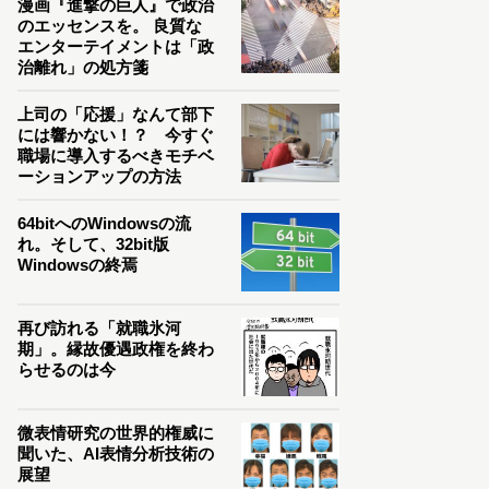
漫画『進撃の巨人』で政治
のエッセンスを。 良質な
エンターテイメントは「政
治離れ」の処方箋
上司の「応援」なんて部下
には響かない！？ 今すぐ
職場に導入するべきモチベ
ーションアップの方法
64bitへのWindowsの流
れ。そして、32bit版
Windowsの終焉
再び訪れる「就職氷河
期」。縁故優遇政権を終わ
らせるのは今
微表情研究の世界的権威に
聞いた、AI表情分析技術の
展望