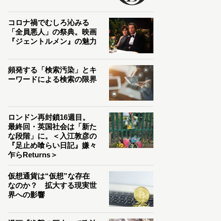
コロナ禍でむしろ沁みる
「全員悪人」の祭典。映画
『ジェントルメン』の魅力
頻発する「検索汚染」とキ
ーワードによる検索の限界
ロンドン再封鎖16週目。
最終回・英国社会は「新た
な段階」に。＜入江敦彦の
『足止め喰らい日記』嫌々
乍らReturns＞
仮想通貨は“仮想”な存在
なのか？ 拡大する現実世
界への影響