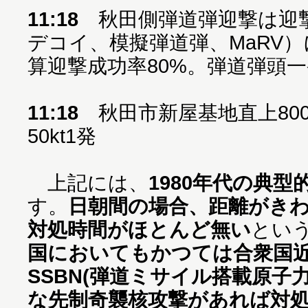
11:18
秋田側弾道弾迎撃は迎
デコイ、模擬弾道弾、MaRV
算迎撃成功率80%。弾道弾頭
11:18
秋田市新屋基地直上80
50kt1発
上記には、
1980年代の典型
す。
日朝間の場合、距離がき
対処時間がほとんど無い
とい
国においてもかつては合衆国
SSBN(弾道ミサイル搭載原子
な先制奇襲核攻撃があれば対