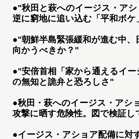
●
"秋田と萩へのイージス・アシ
逆に窮地に追い込む「平和ボケ
●
"朝鮮半島緊張緩和が進む中、
向かうべきか？"
●
"安倍首相「家から通えるイー
の無知と詭弁と恐ろしさ"
●
秋田・萩へのイージス・アシ
攻撃に晒す危険性。図で検証し
●
イージス・アショア配備に対