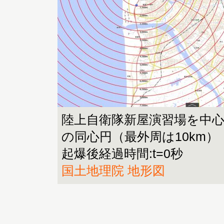
陸上自衛隊新屋演習場を中心
の同心円（最外周は10km）
起爆後経過時間:t=0秒
国土地理院 地形図