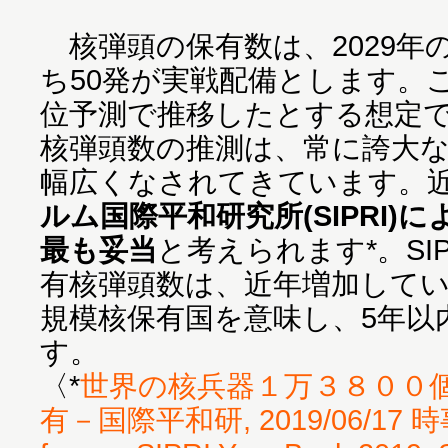
核弾頭の保有数は、2029年の
ち50発が実戦配備とします。
位予測で推移したとする想定
核弾頭数の推測は、常に誇大
幅広くなされてきています。
ルム国際平和研究所(SIPRI)
最も妥当
と考えられます*。SI
有核弾頭数は、近年増加して
規模核保有国を意味し、5年以
す。
〈*
世界の核兵器１万３８００
有－国際平和研, 2019/06/17 