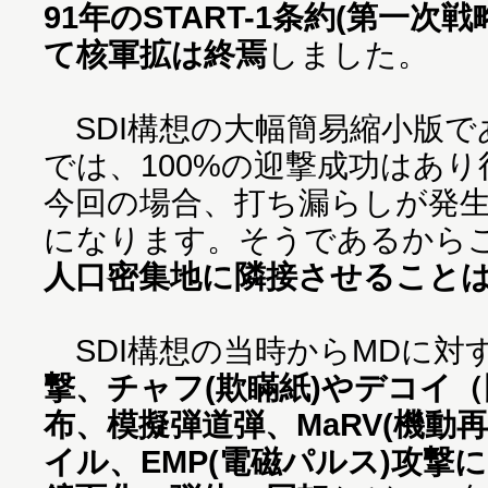
91年のSTART-1条約(第一
て核軍拡は終焉
しました。
SDI構想の大幅簡易縮小版で
では、100%の迎撃成功はあ
今回の場合、打ち漏らしが発
になります。そうであるから
人口密集地に隣接させること
SDI構想の当時からMDに対
撃、チャフ(欺瞞紙)やデコイ（
布、模擬弾道弾、MaRV(機動
イル、EMP(電磁パルス)攻撃