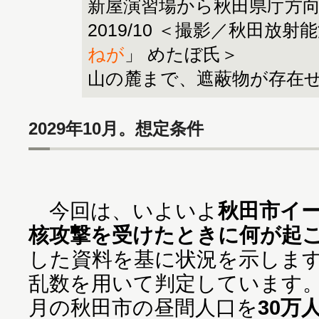
新屋演習場から秋田県庁方向
2019/10 ＜撮影／秋田放射
ねが
」 めたぼ氏＞
山の麓まで、遮蔽物が存在
2029年10月。想定条件
今回は、いよいよ
秋田市イ
核攻撃を受けたときに何が起
した資料を基に状況を示しま
乱数を用いて判定しています。本
月の秋田市の昼間人口を
30万