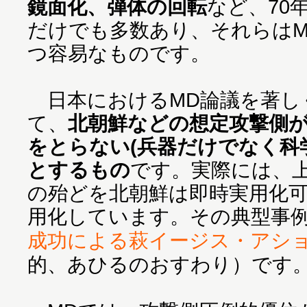
鏡面化、弾体の回転
など、70
だけでも多数あり、それらはM
つ容易なものです。
日本におけるMD論議を著し
て、
北朝鮮などの想定攻撃側が
をとらない(兵器だけでなく科
とするもの
です。実際には、
の殆どを北朝鮮は即時実用化
用化しています。その典型事
成功による萩イージス・アシ
的、あひるのおすわり）です