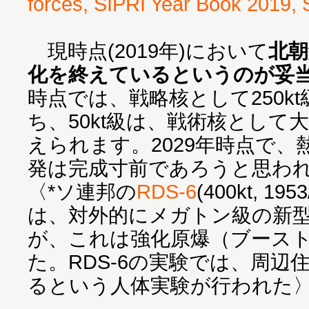
forces, SIPRI Year Book 2019, 
現時点(2019年)において
北朝
化を終えているというのが妥
時点では、戦略核として250k
ち、50kt級は、戦術核として
えられます。2029年時点で
発は完成寸前であろうと思わ
〈*ソ連邦の
RDS-6
(400kt, 1
は、対外的にメガトン級の新
が、これは強化原爆（ブース
た。RDS-6の実験では、周辺
るという人体実験が行われた