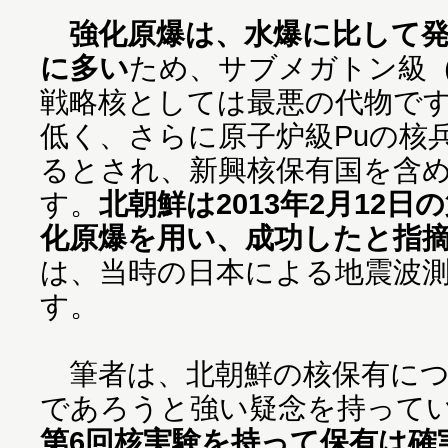
強化原爆は、水爆に比して
に多い
ため、サブメガトン級
戦略核としては最悪の代物で
低く、さらに原子炉級Puの核
るとされ、新興核保有国を含
す。
北朝鮮は2013年2月12
化原爆を用い、成功したと指
は、当時の日本による地震波
す。
筆者は、北朝鮮の核保有につ
であろうと強い疑念を持って
第6回核実験を持って保有は確