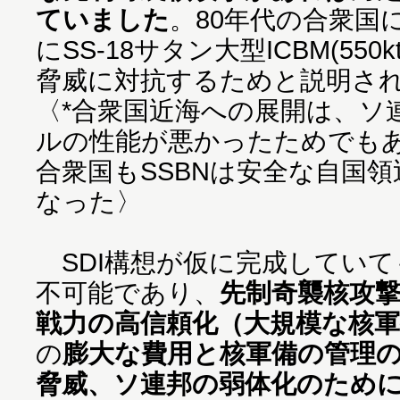
ていました
。80年代の合衆国
にSS-18サタン大型ICBM(550k
脅威に対抗するためと説明さ
〈*合衆国近海への展開は、ソ
ルの性能が悪かったためでも
合衆国もSSBNは安全な自国
なった〉
SDI構想が仮に完成していて
不可能であり、
先制奇襲核攻
戦力の高信頼化（大規模な核軍
の
膨大な費用と核軍備の管理
脅威、ソ連邦の弱体化のために8