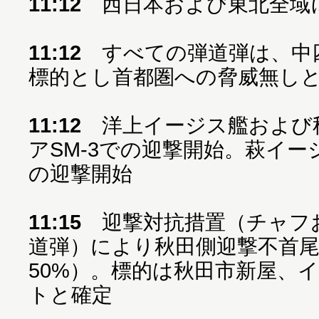
11:12
西日本および東北全域にJ
11:12
すべての弾道弾は、中
標的とし首都圏への脅威無し
11:12
洋上イージス艦および
アSM-3での迎撃開始。萩イー
の迎撃開始
11:15
迎撃対抗措置（チャフ
道弾）により秋田側迎撃不首尾
50%）。標的は秋田市新屋、
トと確定