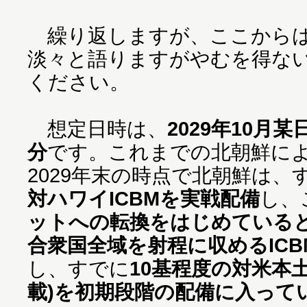
繰り返しますが、ここからは
淡々と語りますがやむを得な
ください。
想定日時は、
2029年10月
分
です。これまでの北朝鮮に
2029年末の時点で北朝鮮は、
対ハワイICBMを実戦配備
し、
ットへの転換をはじめている
合衆国全域を射程に収めるIC
し、すでに
10基程度の対米本土
載)を初期段階の配備に入って