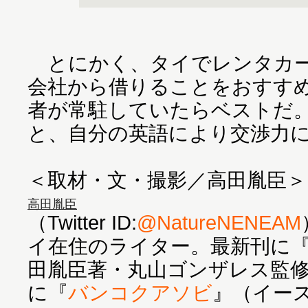
とにかく、タイでレンタカー
会社から借りることをおすす
者が常駐していたらベストだ
と、自分の英語により交渉力
＜取材・文・撮影／高田胤臣＞
高田胤臣
（Twitter ID:
@NatureNENEAM
イ在住のライター。最新刊に
田胤臣著・丸山ゴンザレス監
に『
バンコクアソビ
』（イー