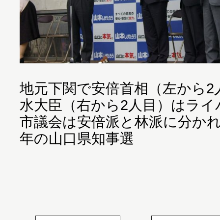
地元下関で安倍首相（左から2
水大臣（右から2人目）はライ
市議会は安倍派と林派に分かれ
年の山口県知事選