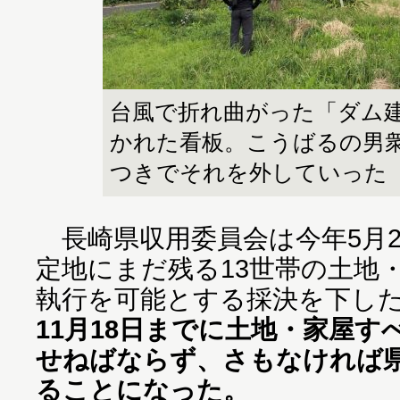
台風で折れ曲がった「ダム
かれた看板。こうばるの男
つきでそれを外していった
長崎県収用委員会は今年5月2
定地にまだ残る13世帯の土地
執行を可能とする採決を下し
11月18日までに土地・家屋
せねばならず、さもなければ
ることになった。