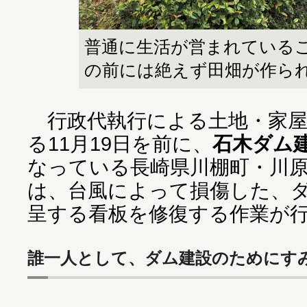
普通に生活が営まれている
の前には絶えず田畑が作ら
行政代執行による土地・家屋
る11月19日を前に、
石木ダム
なっている長崎県川棚町・川
は、台風によって損傷した、
呈する看板を修復する作業が
誰一人として、ダム建設のためにす