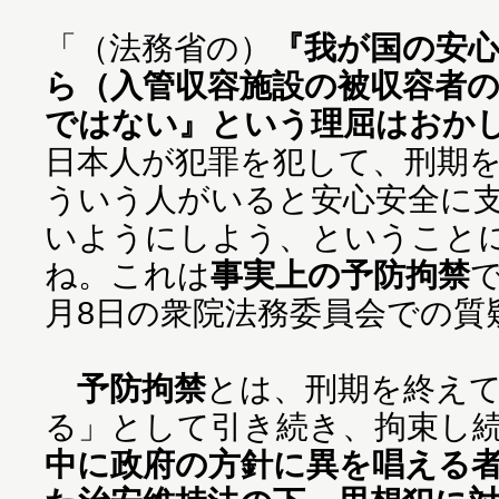
「（法務省の）
『我が国の安
ら（入管収容施設の被収容者
ではない』という理屈はおか
日本人が犯罪を犯して、刑期
ういう人がいると安心安全に
いようにしよう、ということ
ね。これは
事実上の予防拘禁
月8日の衆院法務委員会での質
予防拘禁
とは、刑期を終え
る」として引き続き、拘束し
中に政府の方針に異を唱える