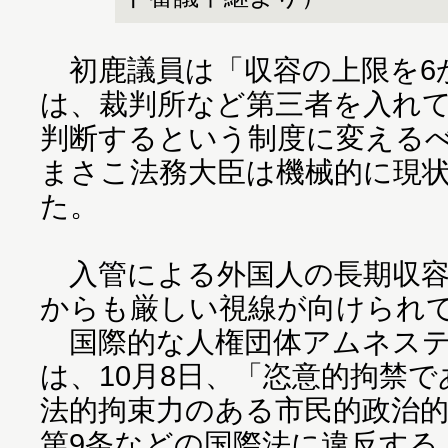
初鹿議員は「収容の上限を6
は、裁判所など第三者を入れ
判断するという制度に変える
まさこ法務大臣は機械的に現
た。
入管による外国人の長期収容
からも厳しい視線が向けられ
国際的な人権団体アムネステ
は、10月8日、「恣意的拘禁
法的拘束力のある市民的政治
第9条などの国際法に違反する