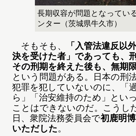
長期収容が問題となってい
ンター（茨城県牛久市）
そもそも、
「入管法違反以
決を受けた者」であっても、
その刑期を終えた後も、無期
という問題がある。日本の刑
犯罪を犯していないのに、「
ら」「治安維持のため」とい
ことはできないのだ。こうし
日、衆院法務委員会で
初鹿明博
いただした
。