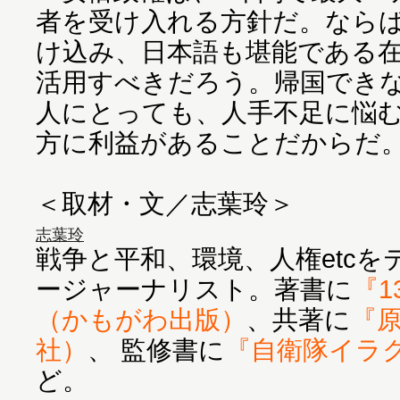
者を受け入れる方針だ。なら
け込み、日本語も堪能である
活用すべきだろう。帰国でき
人にとっても、人手不足に悩
方に利益があることだからだ
＜取材・文／志葉玲＞
志葉玲
戦争と平和、環境、人権etc
ージャーナリスト。著書に
『
（かもがわ出版）
、共著に
『
社）
、 監修書に
『自衛隊イラ
ど。