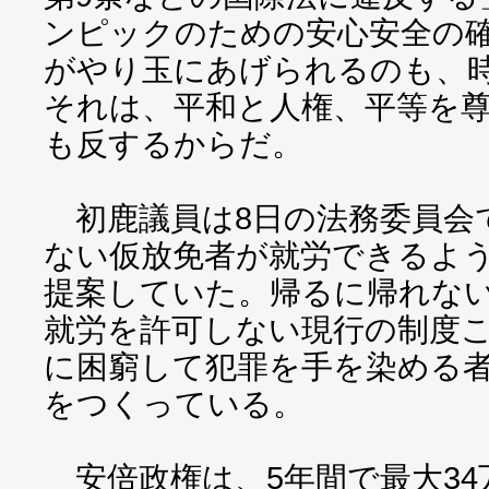
ンピックのための安心安全の
がやり玉にあげられるのも、
それは、平和と人権、平等を
も反するからだ。
初鹿議員は8日の法務委員会
ない仮放免者が就労できるよ
提案していた。帰るに帰れな
就労を許可しない現行の制度
に困窮して犯罪を手を染める
をつくっている。
安倍政権は、5年間で最大34万