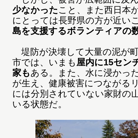
少なかった
こと、また西日本
にとっては長野県の方が近い
島を支援するボランティアの
堤防が決壊して大量の泥が町
市では、いまも
屋内に15セン
家も
ある。また、水に浸かっ
が生え、健康被害につながる
には分別されていない家財の
いる状態だ。