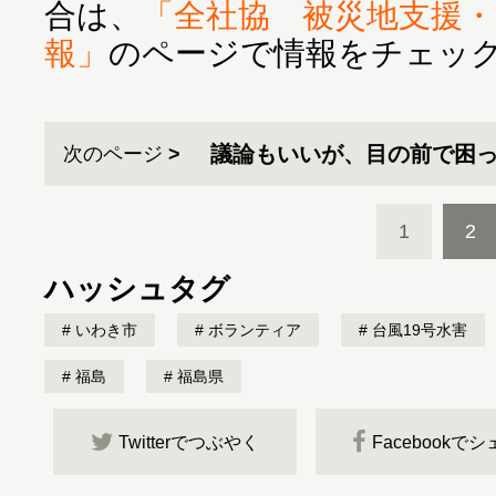
合は、
「全社協 被災地支援
報」
のページで情報をチェッ
議論もいいが、目の前で困
次のページ
1
2
ハッシュタグ
いわき市
ボランティア
台風19号水害
福島
福島県
Twitterでつぶやく
Facebookで