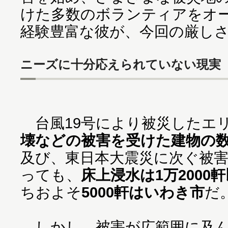
けた多数のボランティアをオ
経験豊富な彼が、今回の厳し
ニーズに十分応えられていない現実
台風19号により被災したエ
壊などの被害を受けた建物の数は
及び、東日本大震災に次ぐ被
っても、
床上浸水は1万2000
ちおよそ
5000軒はいわき市
だ
しかし、被害が広範囲に及ん