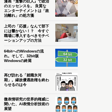
漫画『進撃の巨人』で政治
のエッセンスを。 良質な
エンターテイメントは「政
治離れ」の処方箋
上司の「応援」なんて部下
には響かない！？ 今すぐ
職場に導入するべきモチベ
ーションアップの方法
64bitへのWindowsの流
れ。そして、32bit版
Windowsの終焉
再び訪れる「就職氷河
期」。縁故優遇政権を終わ
らせるのは今
微表情研究の世界的権威に
聞いた、AI表情分析技術の
展望