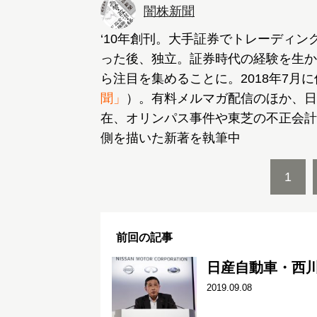
闇株新聞
‘10年創刊。大手証券でトレーディ
った後、独立。証券時代の経験を生か
ら注目を集めることに。2018年7月
聞」
）。有料メルマガ配信のほか、日
在、オリンパス事件や東芝の不正会計
側を描いた新著を執筆中
1
前回の記事
日産自動車・西川
2019.09.08