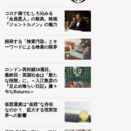
コロナ禍でむしろ沁みる
「全員悪人」の祭典。映画
『ジェントルメン』の魅力
頻発する「検索汚染」とキ
ーワードによる検索の限界
ロンドン再封鎖16週目。
最終回・英国社会は「新た
な段階」に。＜入江敦彦の
『足止め喰らい日記』嫌々
乍らReturns＞
仮想通貨は“仮想”な存在
なのか？ 拡大する現実世
界への影響