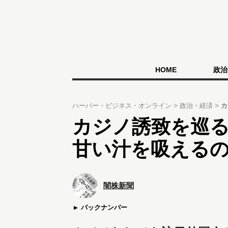
HOME
政治
ハーバー・ビジネス・オンライン
政治・経済
カ
カジノ誘致を巡
甘い汁を吸える
闇株新聞
バックナンバー