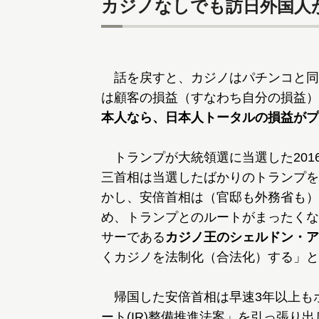
カジノなしでも訪日外国人
話を戻すと、カジノはパチンコと同
は顧客の損益（すなわち自分の損益）
本人なら、日本人トータルの損益がプ
トランプが大統領選に当選した2016
三首相は当選したばかりのトランプを
かし、安倍首相は（官邸も外務省も）
め、トランプとのルートがまったくな
サーである
カジノ王のシェルドン・ア
くカジノを法制化（合法化）する」と
帰国した安倍首相は早速3年以上も
ート(IR)整備推進法案」を引っ張り