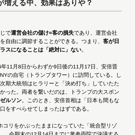
が増える中、効果はありや？
じで
運営会社の儲け=客の損失
であり、運営会社
を自由に調節することができる。つまり、
客が日
ラスになることは「絶対に」ない
。
年11月8日からわずか9日後の11月17日、安倍晋
NYの自宅（トランプタワー）に訪問している。し
次期大統領はヒラリーと「決め打ち」していたた
かった。両者を繋いだのは、トランプの大スポン
ゼルソン
。このとき、安倍首相は「日本も間もな
口をすべらせてしまったはずである。
ホコリをかぶったままになっていた「統合型リゾ
出し、会期末の12月14日までに衆参両院で決議する