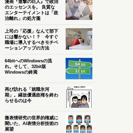
漫画『進撃の巨人』で政治
のエッセンスを。 良質な
エンターテイメントは「政
治離れ」の処方箋
上司の「応援」なんて部下
には響かない！？ 今すぐ
職場に導入するべきモチベ
ーションアップの方法
64bitへのWindowsの流
れ。そして、32bit版
Windowsの終焉
再び訪れる「就職氷河
期」。縁故優遇政権を終わ
らせるのは今
微表情研究の世界的権威に
聞いた、AI表情分析技術の
展望