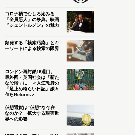
コロナ禍でむしろ沁みる
「全員悪人」の祭典。映画
『ジェントルメン』の魅力
頻発する「検索汚染」とキ
ーワードによる検索の限界
ロンドン再封鎖16週目。
最終回・英国社会は「新た
な段階」に。＜入江敦彦の
『足止め喰らい日記』嫌々
乍らReturns＞
仮想通貨は“仮想”な存在
なのか？ 拡大する現実世
界への影響