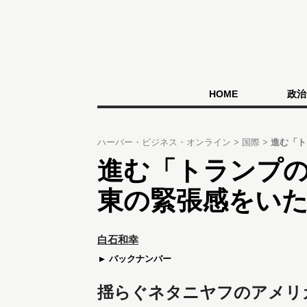
HOME
政治
ハーバー・ビジネス・オンライン
国際
進む「ト
進む「トランプ
東の緊張感をい
白石和幸
バックナンバー
揺らぐネタニヤフのアメリ