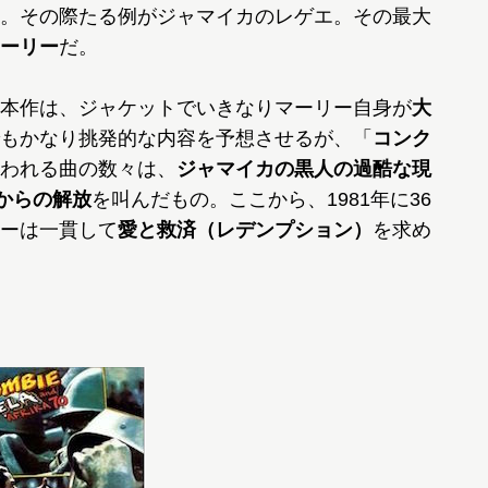
。その際たる例がジャマイカのレゲエ。その最大
ーリー
だ。
本作は、ジャケットでいきなりマーリー自身が
大
もかなり挑発的な内容を予想させるが、「
コンク
われる曲の数々は、
ジャマイカの黒人の過酷な現
からの解放
を叫んだもの。ここから、1981年に36
ーは一貫して
愛と救済（レデンプション）
を求め