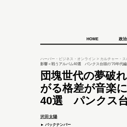
HOME
政治
ハーバー・ビジネス・オンライン
カルチャー・ス
影響＜戦うアルバム40選 パンクス台頭の’70年代
団塊世代の夢破
がる格差が音楽
40選 パンクス台
沢田太陽
バックナンバー