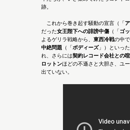
跡。
これから巻き起す騒動の宣言（「
ア
だった
女王陛下への誹謗中傷
（「
ゴッ
よるゲリラ戦略から、
東西冷戦
の中で
中絶問題
（「
ボディーズ
」）といった
れ、さらには
契約レコード会社との喧
ロットン
ほどの不遜さと大胆さ、ユー
出ていない。