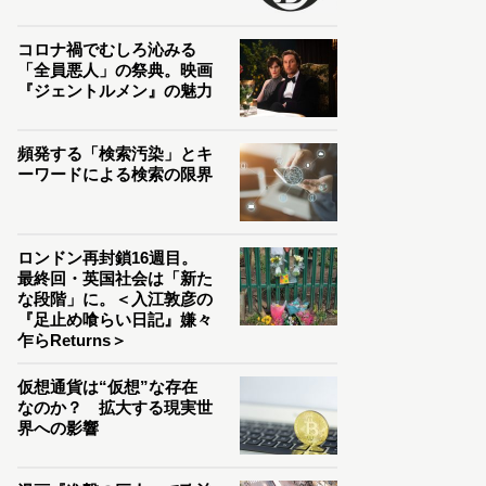
コロナ禍でむしろ沁みる
「全員悪人」の祭典。映画
『ジェントルメン』の魅力
頻発する「検索汚染」とキ
ーワードによる検索の限界
ロンドン再封鎖16週目。
最終回・英国社会は「新た
な段階」に。＜入江敦彦の
『足止め喰らい日記』嫌々
乍らReturns＞
仮想通貨は“仮想”な存在
なのか？ 拡大する現実世
界への影響