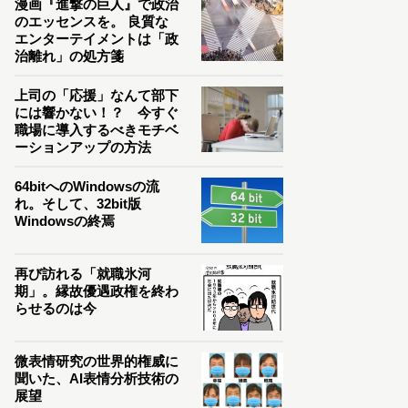
漫画『進撃の巨人』で政治
のエッセンスを。 良質な
エンターテイメントは「政
治離れ」の処方箋
上司の「応援」なんて部下
には響かない！？ 今すぐ
職場に導入するべきモチベ
ーションアップの方法
64bitへのWindowsの流
れ。そして、32bit版
Windowsの終焉
再び訪れる「就職氷河
期」。縁故優遇政権を終わ
らせるのは今
微表情研究の世界的権威に
聞いた、AI表情分析技術の
展望