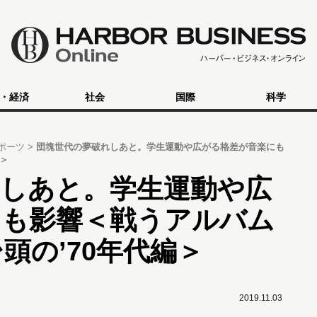
・経済
社会
国際
科学
ポーツ
団塊世代の夢破れしあと。学生運動や広がる格差が音楽にも
編＞
れしあと。学生運動や広
にも影響＜戦うアルバム
頭の’70年代編＞
2019.11.03