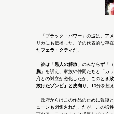
「ブラック・パワー」の波は、アメ
リカにも伝播した。その代表的な存在
た
フェラ・クティ
だ。
彼は「
黒人の解放
」のみならず「（
脱
」を訴え、家族や仲間たちと「カラ
府との対立が激化したが、このとき
政
抜けたゾンビ」と皮肉り
、10分を超
政府からはこの作品のために報復と
ューンも閉鎖された。だが、この犠牲