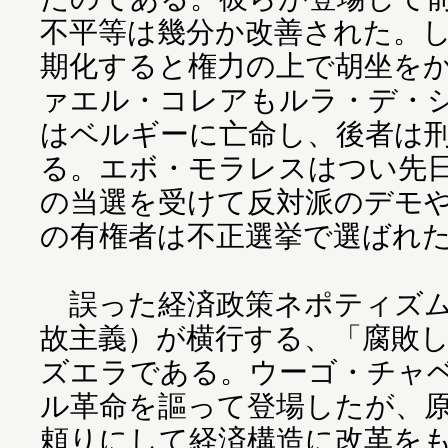
不平等は幾分か改善された。
期化すると権力の上で胡坐を
ァエル・コレアもルラ・デ・
はベルギーに亡命し、後者は
る。エボ・モラレスはつい先日
の当選を受けて反対派のデモや
の有権者は不正選挙で選ばれ
誤った経済政策ネポティズム
故主義）が横行する、「腐敗
ズエラである。ウーゴ・チャ
ル革命を謳って登場したが、
頼りにして経済構造に改革を