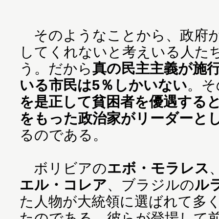
そのようなことから、政府が
してくれないと考えいる人たち
う。だから
真の民主主義が施
いる市民は5％しかいない
。そ
を是正して貧困者を優遇する
をもった政治家がリーダーと
るのである。
ボリビアの
エボ・モラレス
エル・コレア
、ブラジルの
ル
た人物が大統領に選ばれて多
たのである。彼らが登場して