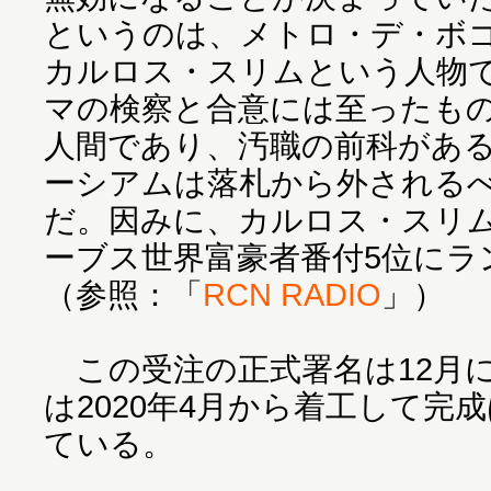
というのは、メトロ・デ・ボ
カルロス・スリムという人物
マの検察と合意には至ったも
人間であり、汚職の前科があ
ーシアムは落札から外される
だ。因みに、カルロス・スリ
ーブス世界富豪者番付5位にラ
（参照：「
RCN RADIO
」）
この受注の正式署名は12月
は2020年4月から着工して完成
ている。