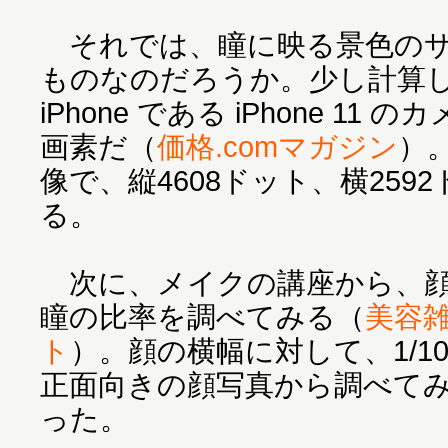
それでは、瞳に映る景色のサ
ものなのだろうか。少し計算
iPhone である iPhone 11
画素だ（
価格.comマガジン
）
像で、縦4608ドット、横259
る。
次に、メイクの講座から、顔
瞳の比率を調べてみる（
美容雑
ト
）。顔の横幅に対して、1/1
正面向きの顔写真から調べてみ
った。