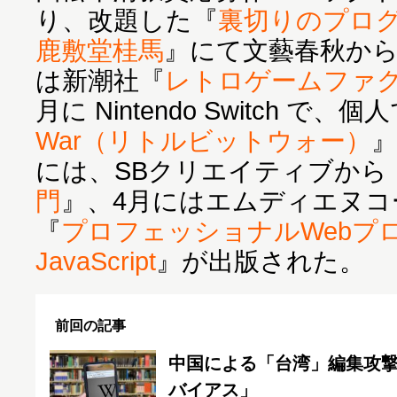
り、改題した『
裏切りのプロ
鹿敷堂桂馬
』にて文藝春秋か
は新潮社『
レトロゲームファ
月に Nintendo Switch で
War（リトルビットウォー）
』
には、SBクリエイティブから
門
』、4月にはエムディエヌコ
『
プロフェッショナルWeb
JavaScript
』が出版された。
前回の記事
中国による「台湾」編集攻撃騒
バイアス」