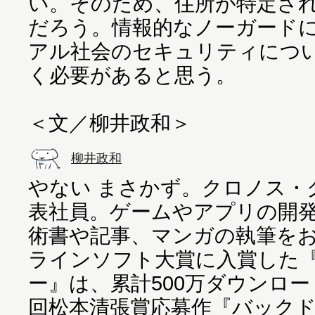
い。そのため、住所が特定さ
だろう。情報的なノーガード
アル社会のセキュリティにつ
く必要があると思う。
＜文／柳井政和＞
柳井政和
やない まさかず。クロノス・
表社員。ゲームやアプリの開
術書や記事、マンガの執筆をお
ラインソフト大賞に入賞した
ー』は、累計500万ダウンロード
回松本清張賞応募作『バック