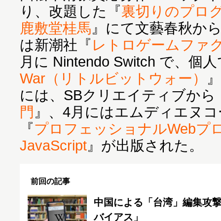
り、改題した『
裏切りのプロ
鹿敷堂桂馬
』にて文藝春秋か
は新潮社『
レトロゲームファ
月に Nintendo Switch で
War（リトルビットウォー）
』
には、SBクリエイティブから
門
』、4月にはエムディエヌコ
『
プロフェッショナルWeb
JavaScript
』が出版された。
前回の記事
中国による「台湾」編集攻撃騒
バイアス」