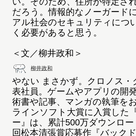
い。そのため、住所が特定さ
だろう。情報的なノーガード
アル社会のセキュリティにつ
く必要があると思う。
＜文／柳井政和＞
柳井政和
やない まさかず。クロノス・
表社員。ゲームやアプリの開
術書や記事、マンガの執筆をお
ラインソフト大賞に入賞した
ー』は、累計500万ダウンロード
回松本清張賞応募作『バック