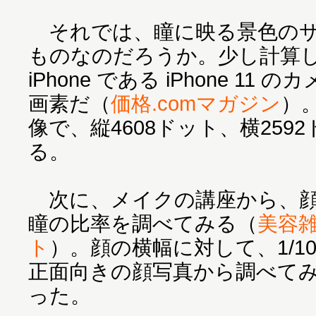
それでは、瞳に映る景色のサ
ものなのだろうか。少し計算
iPhone である iPhone 11
画素だ（
価格.comマガジン
）
像で、縦4608ドット、横259
る。
次に、メイクの講座から、顔
瞳の比率を調べてみる（
美容雑
ト
）。顔の横幅に対して、1/1
正面向きの顔写真から調べてみ
った。