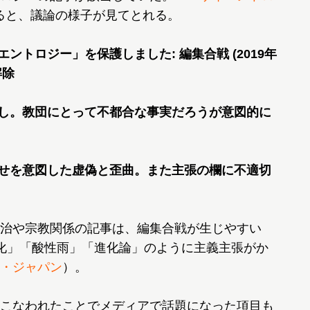
ると、議論の様子が見てとれる。
‎ 「サイエントロジー」を保護しました: 編集合戦 (2019年
解除
44‎ 差し戻し。教団にとって不都合な事実だろうが意図的に
49‎ 嫌がらせを意図した虚偽と歪曲。また主張の欄に不適切
治や宗教関係の記事は、編集合戦が生じやすい
化」「酸性雨」「進化論」のように主義主張がか
・ジャパン
）。
こなわれたことでメディアで話題になった項目も