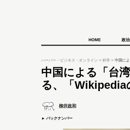
HOME
政治
ハーバー・ビジネス・オンライン
科学
中国によ
中国による「台
る、「Wikiped
柳井政和
バックナンバー