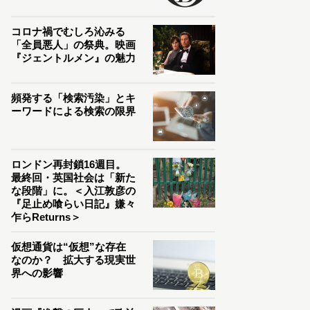
コロナ禍でむしろ沁みる
「全員悪人」の祭典。映画
『ジェントルメン』の魅力
頻発する「検索汚染」とキ
ーワードによる検索の限界
ロンドン再封鎖16週目。
最終回・英国社会は「新た
な段階」に。＜入江敦彦の
『足止め喰らい日記』嫌々
乍らReturns＞
仮想通貨は“仮想”な存在
なのか？ 拡大する現実世
界への影響