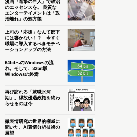
漫画『進撃の巨人』で政治
のエッセンスを。 良質な
エンターテイメントは「政
治離れ」の処方箋
上司の「応援」なんて部下
には響かない！？ 今すぐ
職場に導入するべきモチベ
ーションアップの方法
64bitへのWindowsの流
れ。そして、32bit版
Windowsの終焉
再び訪れる「就職氷河
期」。縁故優遇政権を終わ
らせるのは今
微表情研究の世界的権威に
聞いた、AI表情分析技術の
展望