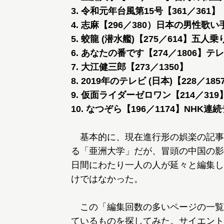
3. 令和元年台風第15号【361／361】
4. 志麻【296／380）日本の男性
5. 蛟龍 (潜水艦)【275／614】五
6. あなたの番です【274／1806】テ
7. 大江健三郎【273／1350】
8. 2019年のテレビ (日本)【228／185
9. 仮面ライダーゼロワン【214／319
10. なつぞら【196／1174】NHK
基本的に、現在進行形の娯楽の記事
る「亜洲大学」だが、冒頭の中国の影
日間にわたり一人の人が延々と編集し
けではなかった。
この「編集回数の多いページの一覧
ているものを探してみた。サイエント