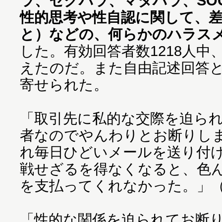
ラ、セクハラ、マタハラ、SO
性的思考や性自認に関して、
と）などの、何らかのハラス
した。有効回答者数1218人中
えたのだ。また自由記述回答
寄せられた。
「取引先に私的な交際を迫ら
者なのでやんわりとお断りし
れ毎日ひどいメールを送り付
戦せざるを得なくなると、色
を支払ってくれなかった。」（
「性的な関係を迫られてお断